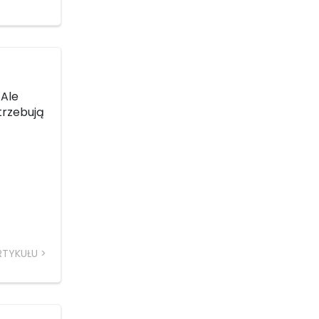
 Ale
trzebują
RTYKUŁU