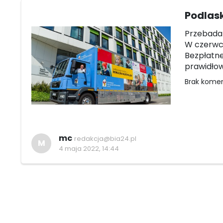
Podlas
Przebadan
W czerwcu
Bezpłatne
prawidłow
Brak kome
mc
redakcja@bia24.pl
M
4 maja 2022, 14:44