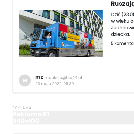
Ruszają
Dziś (23.
w wieku o
Juchnowie
dziecka.
5 komenta
mc
redakcja@bia24.pl
M
23 maja 2022, 08:30
Reklama R1
940x100