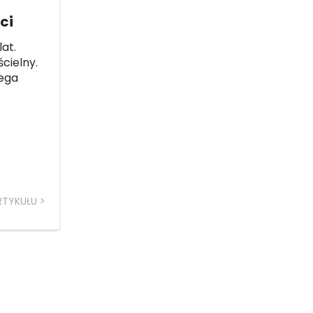
ci
at.
cielny.
iega
RTYKUŁU