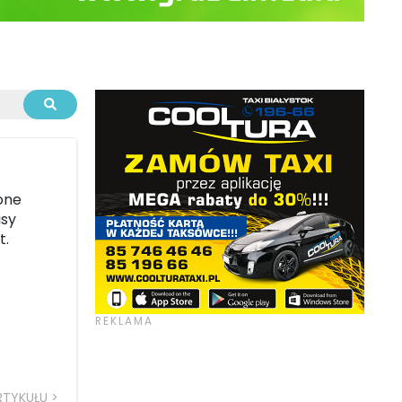
i
one
isy
t.
RTYKUŁU