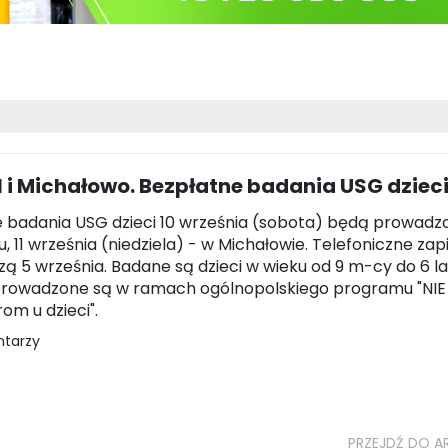
 i Michałowo. Bezpłatne badania USG dziec
 badania USG dzieci 10 września (sobota) będą prowadz
, 11 września (niedziela) - w Michałowie. Telefoniczne zap
szą 5 września. Badane są dzieci w wieku od 9 m-cy do 6 la
prowadzone są w ramach ogólnopolskiego programu "NIE
m u dzieci".
ntarzy
PRZEJDŹ DO A