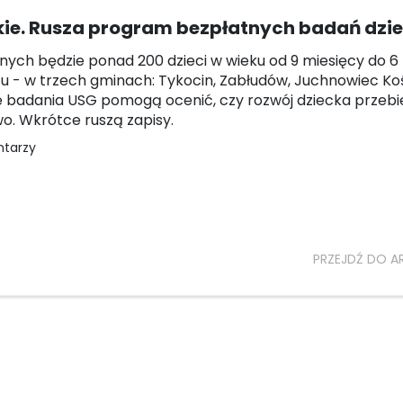
kie. Rusza program bezpłatnych badań dzie
ych będzie ponad 200 dzieci w wieku od 9 miesięcy do 6 l
 - w trzech gminach: Tykocin, Zabłudów, Juchnowiec Koś
 badania USG pomogą ocenić, czy rozwój dziecka przeb
o. Wkrótce ruszą zapisy.
ntarzy
PRZEJDŹ DO A