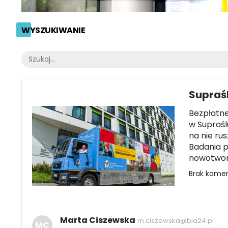
WYSZUKIWANIE
Supraśl
Bezpłatne
w Supraślu
na nie ru
Badania 
nowotworo
Brak kome
Marta Ciszewska
m.ciszewska@bia24.pl
MC