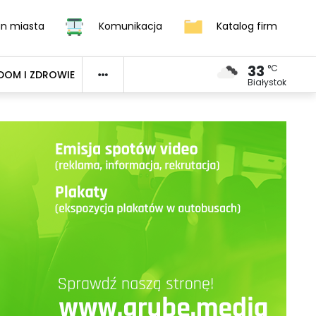
an miasta
Komunikacja
Katalog firm
33
°C
DOM I ZDROWIE
Białystok