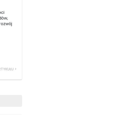
eci
dów,
rozwój
RTYKUŁU