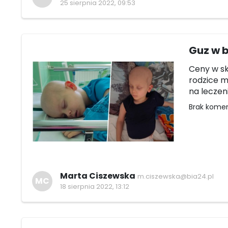
25 sierpnia 2022, 09:53
Guz w 
Ceny w sk
rodzice m
na leczen
Brak kome
Marta Ciszewska
m.ciszewska@bia24.pl
MC
18 sierpnia 2022, 13:12