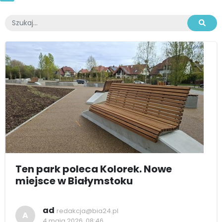
Ten park poleca Kolorek. Nowe
miejsce w Białymstoku
ad
redakcja@bia24.pl
A
4 maja 2026, 08:46