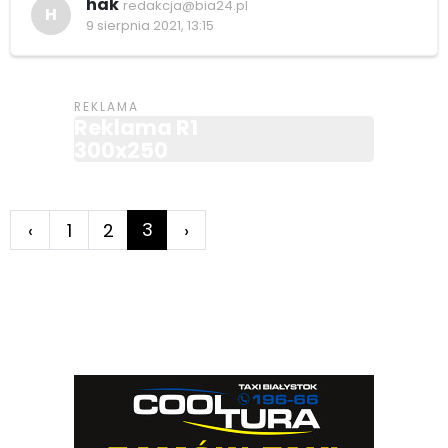
hak
redakcja@bia24.pl
H
9 sierpnia 2021, 13:15
Reklama R1
300x250
3
‹
1
2
›