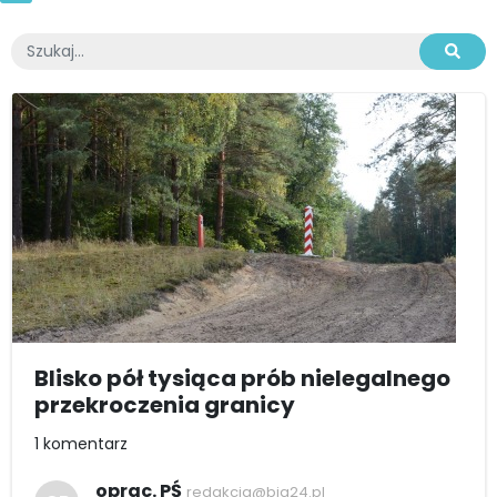
Blisko pół tysiąca prób nielegalnego
przekroczenia granicy
1 komentarz
oprac. PŚ
redakcja@bia24.pl