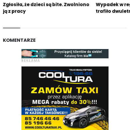
Zgłosiła, że dzieci są bite. Zwolniono
Wypadek w reg
ją z pracy
trafiło dwulet
KOMENTARZE