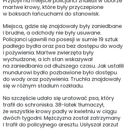
Przybyli na miejsce policjanci znaleźli w oborze
martwe krowy, które były przyczepione
w boksach łańcuchami do stanowisk.
Miejsca, gdzie się znajdowały były zaniedbane
i brudne, a odchody nie były usuwane.
Policjanci ujawnili na posesji w sumie 19 sztuk
padłego bydła oraz psa bez dostępu do wody
i pożywienia. Martwe zwierzęta były
wychudzone, a ich stan wskazywał
na zaniedbania od dłuższego czasu. Jak ustalili
mundurowi bydło pozbawione było dostępu
do wody oraz pożywienia. Truchła znajdowały
się w różnym stadium rozkładu.
Na szczęście udało się uratować psa, który
trafił do schroniska. 38-latek tłumaczył,
że wszystkie krowy padły w kwietniu w ciągu
dwóch tygodni. Mężczyzna został zatrzymany
i trafił do policyjnego aresztu. Usłyszał zarzut