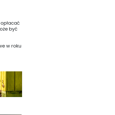
i opłacać
może być
we w roku