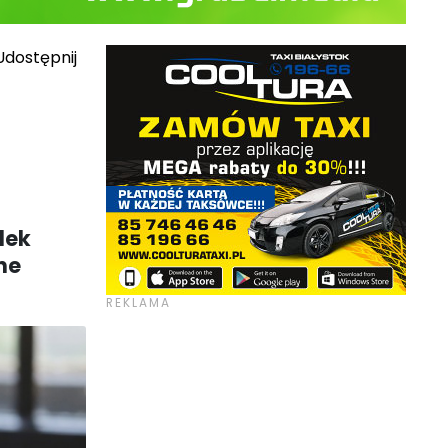
dostępnij
dek
ne