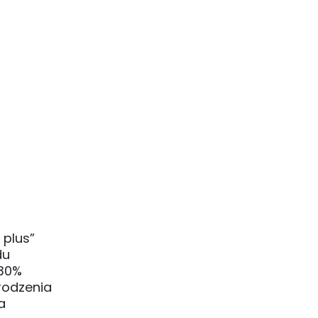
 plus”
du
 30%
rodzenia
a