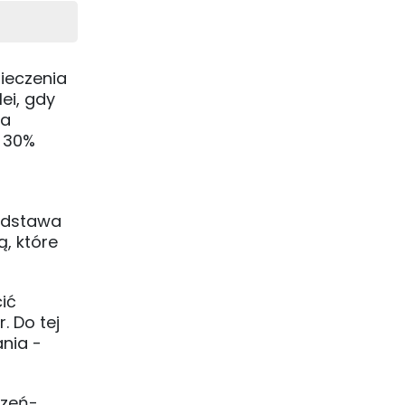
pieczenia
ei, gdy
ia
ż 30%
odstawa
, które
ić
. Do tej
nia -
czeń-