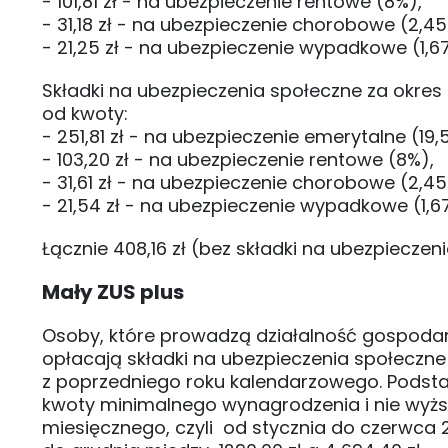
- 101,81 zł - na ubezpieczenie rentowe (8%),
- 31,18 zł - na ubezpieczenie chorobowe (2,45
- 21,25 zł - na ubezpieczenie wypadkowe (1,6
Składki na ubezpieczenia społeczne za okres 
od kwoty:
- 251,81 zł - na ubezpieczenie emerytalne (19,
- 103,20 zł - na ubezpieczenie rentowe (8%),
- 31,61 zł - na ubezpieczenie chorobowe (2,45
- 21,54 zł - na ubezpieczenie wypadkowe (1,6
Łącznie 408,16 zł (bez składki na ubezpieczen
Mały ZUS plus
Osoby, które prowadzą działalność gospodarcz
opłacają składki na ubezpieczenia społeczn
z poprzedniego roku kalendarzowego. Podsta
kwoty minimalnego wynagrodzenia i nie wyż
miesięcznego, czyli od stycznia do czerwca 20