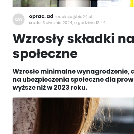
oprac. ad
redakcja@bia24.pl
OA
środa, 3 stycznia 2024, o godzinie 12:44
Wzrosły składki n
społeczne
Wzrosło minimalne wynagrodzenie, a 
na ubezpieczenia społeczne dla pro
wyższe niż w 2023 roku.