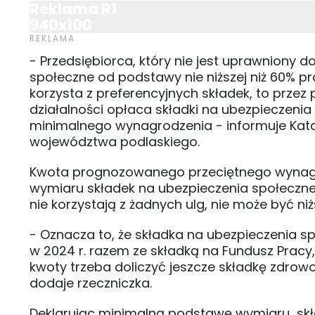
Reklama R1
940x100
- Przedsiębiorca, który nie jest uprawniony d
społeczne od podstawy nie niższej niż 60% p
korzysta z preferencyjnych składek, to prze
działalności opłaca składki na ubezpieczenia
minimalnego wynagrodzenia - informuje Kata
województwa podlaskiego.
Kwota prognozowanego przeciętnego wynagr
wymiaru składek na ubezpieczenia społeczne
nie korzystają z żadnych ulg, nie może być niżs
- Oznacza to, że składka na ubezpieczenia sp
w 2024 r. razem ze składką na Fundusz Pracy, wyn
kwoty trzeba doliczyć jeszcze składkę zdrow
dodaje rzeczniczka.
Deklarując minimalną podstawę wymiaru skła