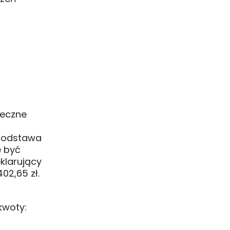
łeczne
 podstawa
e być
eklarujący
02,65 zł.
 kwoty: