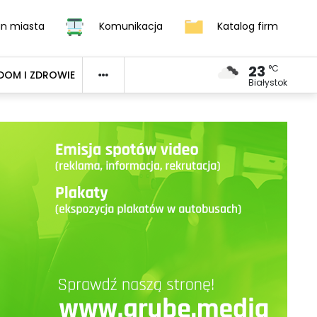
an miasta
Komunikacja
Katalog firm
23
°C
DOM I ZDROWIE
Białystok