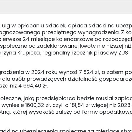
o ulg w opłacaniu składek, opłaca składki na ubez
rognozowanego przeciętnego wynagrodzenia. Z kol
z pierwsze 24 miesiące kalendarzowe od rozpoczęc
 społeczne od zadeklarowanej kwoty nie niższej ni
rzyna Krupicka, regionalny rzecznik prasowy ZUS
odzenia w 2024 roku wynosi 7 824 zł, a zatem p
 dla osób prowadzących działalność gospodarczą
za niż 4 694,40 zł.
ołeczne, jaką przedsiębiorca będzie musiał zapłac
iesie 1600,32 zł, czyli o 181,84 zł więcej niż 2023 r
otną, której wysokość zależy od formy opodatkowa
dki na ubezpieczenia społeczne za miesiące sty