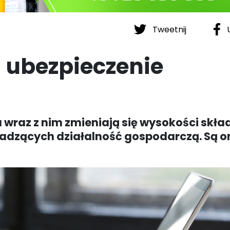
Tweetnij
U
a ubezpieczenie
wraz z nim zmieniają się wysokości skła
wadzących działalność gospodarczą. Są o