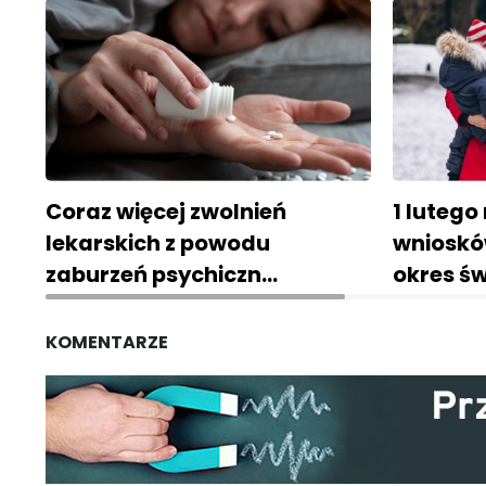
Coraz więcej zwolnień
1 lutego
lekarskich z powodu
wnioskó
zaburzeń psychiczn…
okres ś
KOMENTARZE