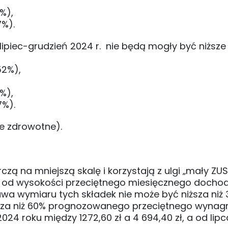
%),
7%).
lipiec-grudzień 2024 r. nie będą mogły być niższe
52%),
%),
7%).
ie zdrowotne).
ą na mniejszą skalę i korzystają z ulgi „mały ZUS
e od wysokości przeciętnego miesięcznego docho
wa wymiaru tych składek nie może być niższa niż
sza niż 60% prognozowanego przeciętnego wynag
24 roku między 1272,60 zł a 4 694,40 zł, a od lipc