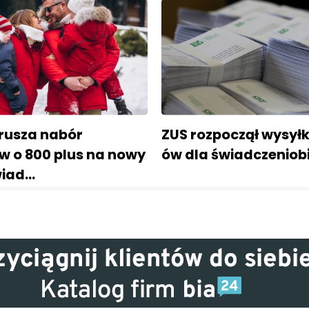
 rusza nabór
ZUS rozpoczął wysyłk
w o 800 plus na nowy
ów dla świadczeniob
wiad…