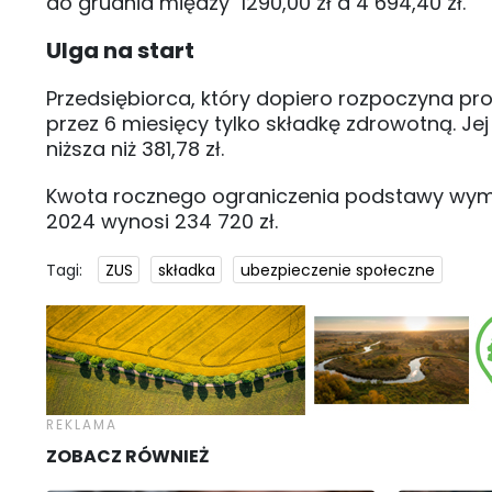
do grudnia między 1290,00 zł a 4 694,40 zł.
Ulga na start
Przedsiębiorca, który dopiero rozpoczyna pro
przez 6 miesięcy tylko składkę zdrowotną. J
niższa niż 381,78 zł.
Kwota rocznego ograniczenia podstawy wymia
2024 wynosi 234 720 zł.
Tagi:
ZUS
składka
ubezpieczenie społeczne
ZOBACZ RÓWNIEŻ