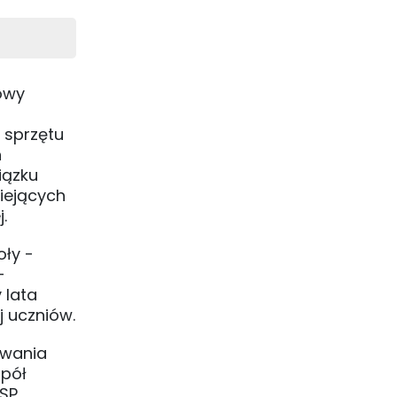
owy
n sprzętu
n
iązku
iejących
j.
oły -
-
 lata
j uczniów.
owania
 pół
ZSP