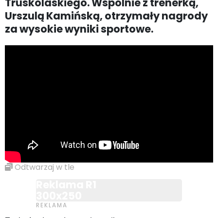
Truskolaskiego. Wspólnie z trenerką,
Urszulą Kamińską, otrzymały nagrody
za wysokie wyniki sportowe.
Odtwarzaj w tle
Reklama R1
300x250