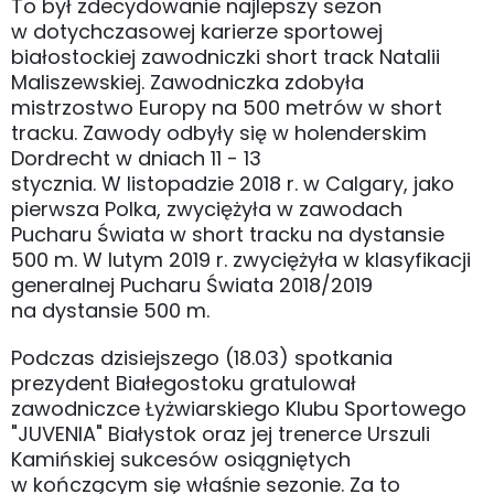
To był zdecydowanie najlepszy sezon
w dotychczasowej karierze sportowej
białostockiej zawodniczki short track Natalii
Maliszewskiej. Zawodniczka zdobyła
mistrzostwo Europy na 500 metrów w short
tracku. Zawody odbyły się w holenderskim
Dordrecht w dniach 11 - 13
stycznia. W listopadzie 2018 r. w Calgary, jako
pierwsza Polka, zwyciężyła w zawodach
Pucharu Świata w short tracku na dystansie
500 m. W lutym 2019 r. zwyciężyła w klasyfikacji
generalnej Pucharu Świata 2018/2019
na dystansie 500 m.
Podczas dzisiejszego (18.03) spotkania
prezydent Białegostoku gratulował
zawodniczce Łyżwiarskiego Klubu Sportowego
"JUVENIA" Białystok oraz jej trenerce Urszuli
Kamińskiej sukcesów osiągniętych
w kończącym się właśnie sezonie. Za to