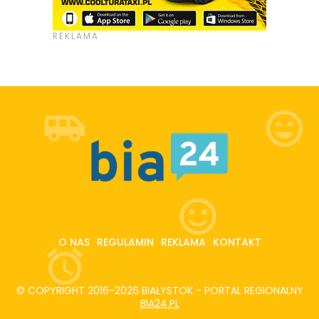
O NAS
REGULAMIN
REKLAMA
KONTAKT
© COPYRIGHT 2016-2026 BIAŁYSTOK - PORTAL REGIONALNY
BIA24.PL