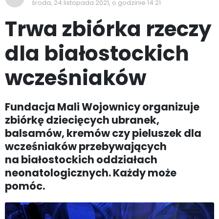
środa, 24 listopada 2021, o godzinie 14:21
Trwa zbiórka rzeczy
dla białostockich
wcześniaków
Fundacja Mali Wojownicy organizuje
zbiórkę dziecięcych ubranek,
balsamów, kremów czy pieluszek dla
wcześniaków przebywających
na białostockich oddziałach
neonatologicznych. Każdy może
pomóc.