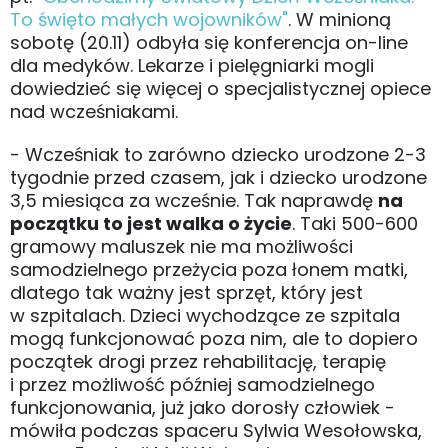
To święto małych wojowników"
. W minioną
sobotę (20.11) odbyła się konferencja on-line
dla medyków. Lekarze i pielęgniarki mogli
dowiedzieć się więcej o specjalistycznej opiece
nad wcześniakami.
- Wcześniak to zarówno dziecko urodzone 2-3
tygodnie przed czasem, jak i dziecko urodzone
3,5 miesiąca za wcześnie. Tak naprawdę
na
początku to jest walka o życie
. Taki 500-600
gramowy maluszek nie ma możliwości
samodzielnego przeżycia poza łonem matki,
dlatego tak ważny jest sprzęt, który jest
w szpitalach. Dzieci wychodzące ze szpitala
mogą funkcjonować poza nim, ale to dopiero
początek drogi przez rehabilitację, terapię
i przez możliwość później samodzielnego
funkcjonowania, już jako dorosły człowiek -
mówiła podczas spaceru Sylwia Wesołowska,