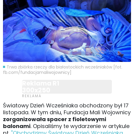
Trwa zbiórka rzeczy dla białostockich wcześniaków [fot.
fb.com/fundacjamaliwojownicy]
Reklama R1
300x250
Światowy Dzień Wcześniaka obchodzony był 17
listopada. W tym dniu, Fundacja Mali Wojownicy
zorganizowała spacer z fioletowymi
balonami
. Opisaliśmy te wydarzenie w artykule
pt.
"Obchodzimy Światowy Dzień Wcześniaka.