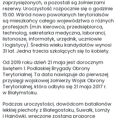
zaprzysiężonych, a pozostali są żołnierzami
rezerwy. Uroczystość rozpocznie się o godzinie
15:00. Wśród nowo powołanych terytorialsów
są mieszkańcy całego województwa o różnych
profesjach (m.in. kierowca, przedsiębiorca,
technolog, sekretarka medyczna, laboranci,
listonosze, informatyk, urzędnik, uczniowie
i logistycy). Średnia wieku kandydatów wynosi
31 lat. Jedna trzecia szkolących się to kobiety.
Od 2019 roku dzień 21 maja jest dorocznym
świętem 1. Podlaskiej Brygady Obrony
Terytorialnej. Ta data nawiązuje do pierwszej
przysięgi wojskowej żołnierzy Wojsk Obrony
Terytorialnej, która odbyła się 21 maja 2017 r.
w Białymstoku.
Podczas uroczystości, dowódcom batalionów
lekkiej piechoty z Białegostoku, Suwałk, Łomży
i Hajnówki, wręczone zostaną proporce