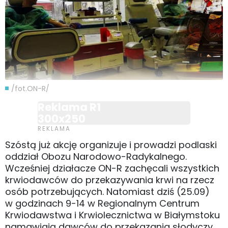
/fot.ON-R/
Reklama R1
300x250
Szóstą już akcję organizuje i prowadzi podlaski
oddział Obozu Narodowo-Radykalnego.
Wcześniej działacze ON-R zachęcali wszystkich
krwiodawców do przekazywania krwi na rzecz
osób potrzebujących. Natomiast dziś (25.09)
w godzinach 9-14 w Regionalnym Centrum
Krwiodawstwa i Krwiolecznictwa w Białymstoku
namawiają dawców do przekazania słodyczy,