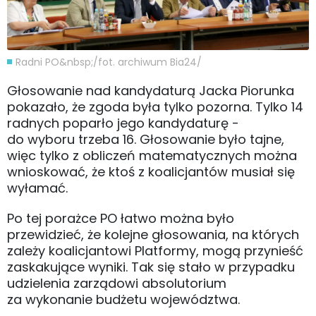
Radni PO&nbsp;/fot. archiwum Bia24/
Głosowanie nad kandydaturą Jacka Piorunka
pokazało, że zgoda była tylko pozorna. Tylko 14
radnych poparło jego kandydaturę -
do wyboru trzeba 16. Głosowanie było tajne,
więc tylko z obliczeń matematycznych można
wnioskować, że ktoś z koalicjantów musiał się
wyłamać.
Po tej porażce PO łatwo można było
przewidzieć, że kolejne głosowania, na których
zależy koalicjantowi Platformy, mogą przynieść
zaskakujące wyniki. Tak się stało w przypadku
udzielenia zarządowi absolutorium
za wykonanie budżetu województwa.