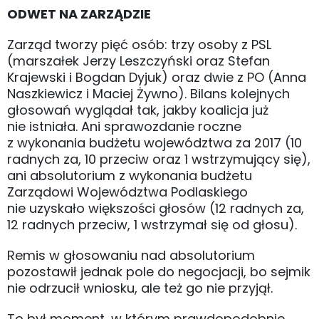
ODWET NA ZARZĄDZIE
Zarząd tworzy pięć osób: trzy osoby z PSL
(marszałek Jerzy Leszczyński oraz Stefan
Krajewski i Bogdan Dyjuk) oraz dwie z PO (Anna
Naszkiewicz i Maciej Żywno). Bilans kolejnych
głosowań wyglądał tak, jakby koalicja już
nie istniała. Ani sprawozdanie roczne
z wykonania budżetu województwa za 2017 (10
radnych za, 10 przeciw oraz 1 wstrzymujący się),
ani absolutorium z wykonania budżetu
Zarządowi Województwa Podlaskiego
nie uzyskało większości głosów (12 radnych za,
12 radnych przeciw, 1 wstrzymał się od głosu).
Remis w głosowaniu nad absolutorium
pozostawił jednak pole do negocjacji, bo sejmik
nie odrzucił wniosku, ale też go nie przyjął.
To był moment, w którym prawdopodobnie