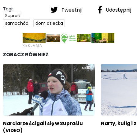
Tagi:
Tweetnij
Udostępnij
Supraśl
samochód
dom dziecka
ZOBACZ RÓWNIEŻ
Narciarze ścigali się w Supraślu
Narty, kulig i
(VIDEO)