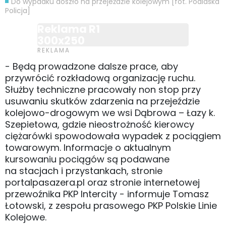
Do wypadku doszło na przejeździe kolejowym [fot. Podlaska
Policja]
Reklama R1
300x250
- Będą prowadzone dalsze prace, aby
przywrócić rozkładową organizację ruchu.
Służby techniczne pracowały non stop przy
usuwaniu skutków zdarzenia na przejeździe
kolejowo-drogowym we wsi Dąbrowa – Łazy k.
Szepietowa, gdzie nieostrożność kierowcy
ciężarówki spowodowała wypadek z pociągiem
towarowym. Informacje o aktualnym
kursowaniu pociągów są podawane
na stacjach i przystankach, stronie
portalpasazera.pl oraz stronie internetowej
przewoźnika PKP Intercity - informuje Tomasz
Łotowski, z zespołu prasowego PKP Polskie Linie
Kolejowe.