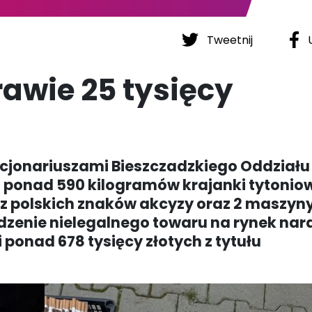
Tweetnij
U
rawie 25 tysięcy
kcjonariuszami Bieszczadzkiego Oddziału
i ponad 590 kilogramów krajanki tytoniow
bez polskich znaków akcyzy oraz 2 maszyn
zenie nielegalnego towaru na rynek nar
ponad 678 tysięcy złotych z tytułu