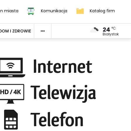
an miasta
Komunikacja
Katalog firm
24
°C
DOM I ZDROWIE
Białystok