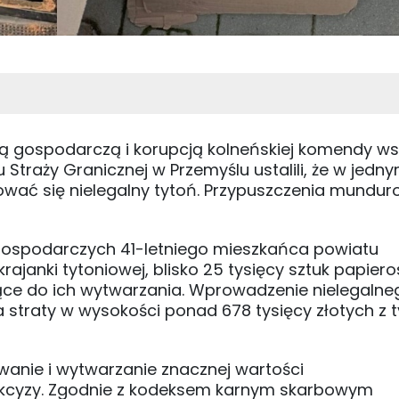
cią gospodarczą i korupcją kolneńskiej komendy ws
Straży Granicznej w Przemyślu ustalili, że w jedn
wać się nielegalny tytoń. Przypuszczenia mundu
gospodarczych 41-letniego mieszkańca powiatu
rajanki tytoniowej, blisko 25 tysięcy sztuk papier
ące do ich wytwarzania. Wprowadzenie nielegalne
 straty w wysokości ponad 678 tysięcy złotych z t
wanie i wytwarzanie znacznej wartości
akcyzy. Zgodnie z kodeksem karnym skarbowym