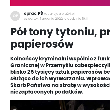
oprac. PŚ
redakcja@bia24.pl
OP
czwartek, 1 grudnia 2022, o godzinie 10:11
Pół tony tytoniu, p
papierosów
Kolneńscy kryminalni wspólnie z fun
Granicznej w Przemyślu zabezpieczyl
blisko 25 tysięcy sztuk papierosów 
służące do ich wytwarzania. Wprowad
Skarb Państwa na stratę w wysokości 
niezapłaconych podatków.