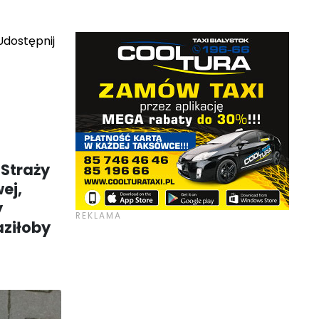
dostępnij
 Straży
ej,
y
aziłoby