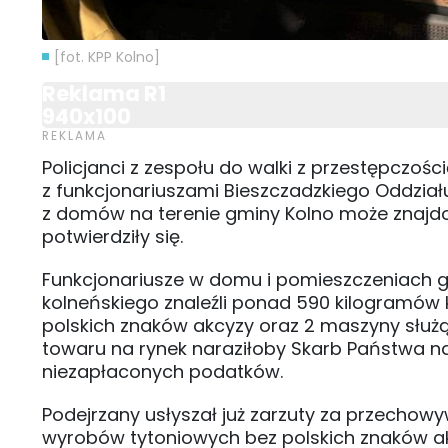
[fot. KPP Kolno]
Reklama R1
940x100
Policjanci z zespołu do walki z przestępczoś
z funkcjonariuszami Bieszczadzkiego Oddziału 
z domów na terenie gminy Kolno może znajdo
potwierdziły się.
Funkcjonariusze w domu i pomieszczeniach 
kolneńskiego znaleźli ponad 590 kilogramów k
polskich znaków akcyzy oraz 2 maszyny służ
towaru na rynek naraziłoby Skarb Państwa na
niezapłaconych podatków.
Podejrzany usłyszał już zarzuty za przechowy
wyrobów tytoniowych bez polskich znaków 