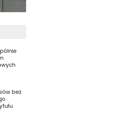
pólnie
ym
rowych
osów bez
go
ytułu