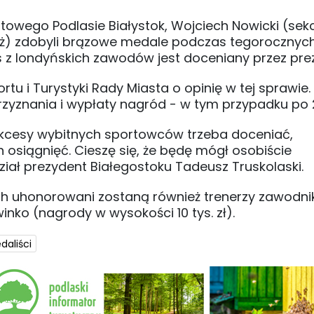
towego Podlasie Białystok, Wojciech Nowicki (sekc
wyż) zdobyli brązowe medale podczas tegorocznyc
es z londyńskich zawodów jest doceniany przez pre
rtu i Turystyki Rady Miasta o opinię w tej sprawie.
yznania i wypłaty nagród - w tym przypadku po 20
ukcesy wybitnych sportowców trzeba doceniać,
osiągnięć. Cieszę się, że będę mógł osobiście
ał prezydent Białegostoku Tadeusz Truskolaski.
h uhonorowani zostaną również trenerzy zawodni
inko (nagrody w wysokości 10 tys. zł).
daliści