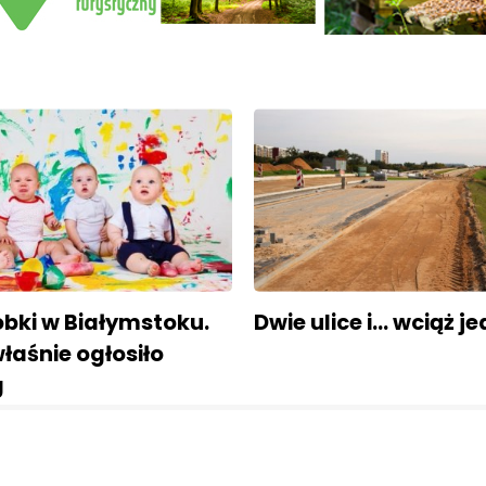
bki w Białymstoku.
Dwie ulice i... wciąż 
łaśnie ogłosiło
g