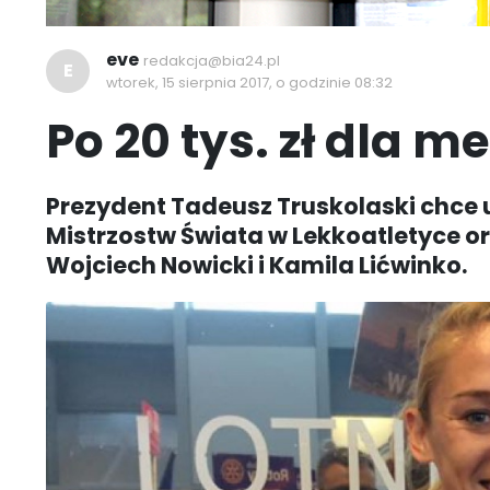
eve
redakcja@bia24.pl
E
wtorek, 15 sierpnia 2017, o godzinie 08:32
Po 20 tys. zł dla 
Prezydent Tadeusz Truskolaski chce
Mistrzostw Świata w Lekkoatletyce o
Wojciech Nowicki i Kamila Lićwinko.