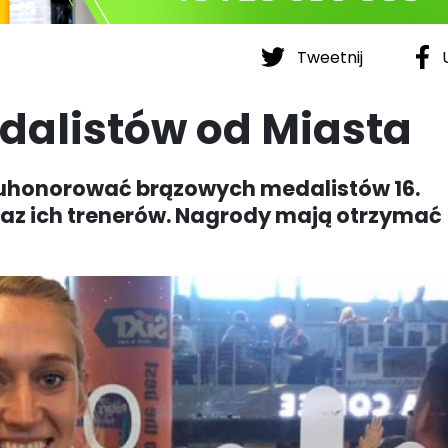
Tweetnij
U
medalistów od Miasta
 uhonorować brązowych medalistów 16.
raz ich trenerów. Nagrody mają otrzymać