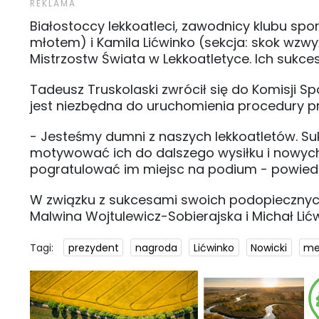
Białostoccy lekkoatleci, zawodnicy klubu spor
młotem) i Kamila Lićwinko (sekcja: skok wz
Mistrzostw Świata w Lekkoatletyce. Ich sukc
Tadeusz Truskolaski zwrócił się do Komisji Spo
jest niezbędna do uruchomienia procedury prz
- Jesteśmy dumni z naszych lekkoatletów. S
motywować ich do dalszego wysiłku i nowych 
pogratulować im miejsc na podium - powiedzi
W związku z sukcesami swoich podopiecznyc
Malwina Wojtulewicz-Sobierajska i Michał Lićw
Tagi:
prezydent
nagroda
Lićwinko
Nowicki
me