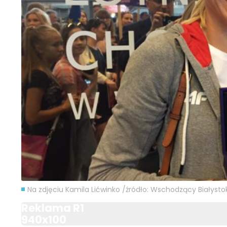
Na zdjęciu Kamila Lićwinko /źródło: Wschodzący Białysto
Reklama R1
940x100