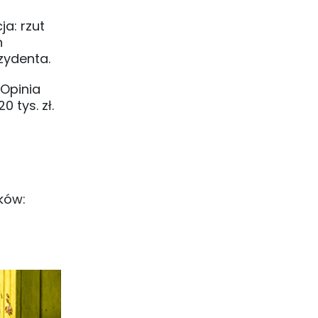
ja: rzut
h
zydenta.
 Opinia
 tys. zł.
ków: