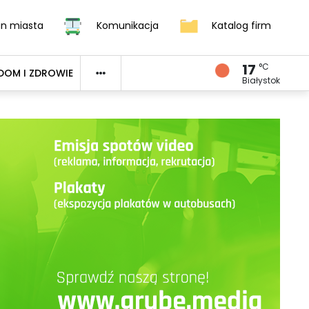
an miasta
Komunikacja
Katalog firm
17
°C
DOM I ZDROWIE
Białystok