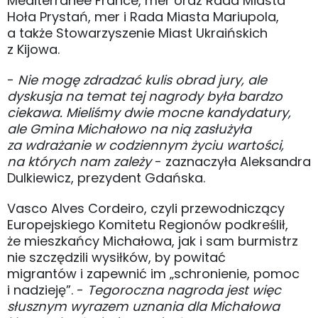
Mediterranee France, mer oraz Rada Miasta
Hoła Prystań, mer i Rada Miasta Mariupola,
a także Stowarzyszenie Miast Ukraińskich
z Kijowa.
-
Nie mogę zdradzać kulis obrad jury, ale
dyskusja na temat tej nagrody była bardzo
ciekawa. Mieliśmy dwie mocne kandydatury,
ale Gmina Michałowo na nią zasłużyła
za wdrażanie w codziennym życiu wartości,
na których nam zależy
- zaznaczyła Aleksandra
Dulkiewicz, prezydent Gdańska.
Vasco Alves Cordeiro, czyli przewodniczący
Europejskiego Komitetu Regionów podkreślił,
że mieszkańcy Michałowa, jak i sam burmistrz
nie szczędzili wysiłków, by powitać
migrantów i zapewnić im „schronienie, pomoc
i nadzieję”. -
Tegoroczna nagroda jest więc
słusznym wyrazem uznania dla Michałowa