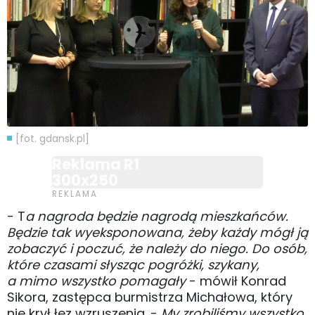
[fot. gdansk.pl]
Reklama R1
300x250
- T
a nagroda będzie nagrodą mieszkańców.
Będzie tak wyeksponowana, żeby każdy mógł ją
zobaczyć i poczuć, że należy do niego. Do osób,
które czasami słysząc pogróżki, szykany,
a mimo wszystko pomagały
- mówił Konrad
Sikora, zastępca burmistrza Michałowa, który
nie krył łez wzruszenia. -
My zrobiliśmy wszystko,