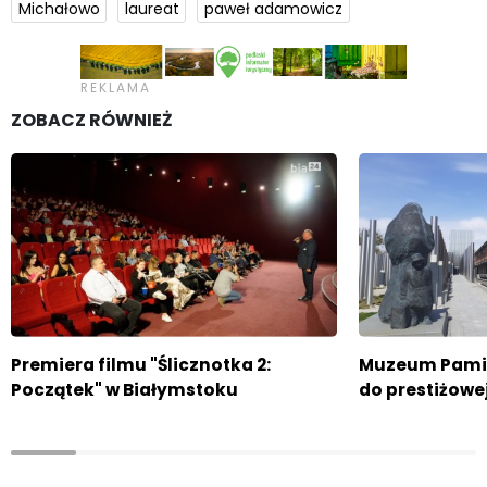
Michałowo
laureat
paweł adamowicz
ZOBACZ RÓWNIEŻ
Premiera filmu "Ślicznotka 2:
Muzeum Pamię
Początek" w Białymstoku
do prestiżowe