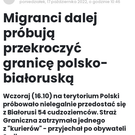
poniedziałek, 17 października 2022, o godzinie 10:46
Migranci dalej
próbują
przekroczyć
granicę polsko-
białoruską
Wczoraj (16.10) na terytorium Polski
próbowało nielegalnie przedostać się
z Białorusi 54 cudzoziemców. Straż
Graniczna zatrzymała jednego
z "kurierów" - przyjechał po obywateli