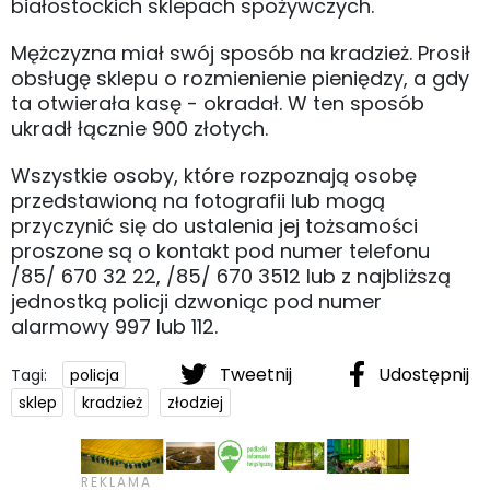
białostockich sklepach spożywczych.
Mężczyzna miał swój sposób na kradzież. Prosił
obsługę sklepu o rozmienienie pieniędzy, a gdy
ta otwierała kasę - okradał. W ten sposób
ukradł łącznie 900 złotych.
Wszystkie osoby, które rozpoznają osobę
przedstawioną na fotografii lub mogą
przyczynić się do ustalenia jej tożsamości
proszone są o kontakt pod numer telefonu
/85/ 670 32 22, /85/ 670 3512 lub z najbliższą
jednostką policji dzwoniąc pod numer
alarmowy 997 lub 112.
Tweetnij
Udostępnij
Tagi:
policja
sklep
kradzież
złodziej