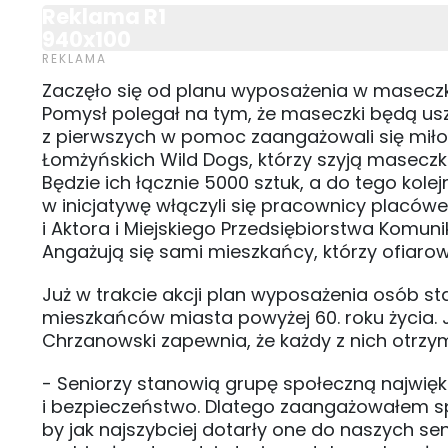
Reklama R1
940x100
Zaczęło się od planu wyposażenia w masecz
Pomysł polegał na tym, że maseczki będą us
z pierwszych w pomoc zaangażowali się miło
Łomżyńskich Wild Dogs, którzy szyją maseczki
Będzie ich łącznie 5000 sztuk, a do tego kole
w inicjatywę włączyli się pracownicy placówe
i Aktora i Miejskiego Przedsiębiorstwa Komun
Angażują się sami mieszkańcy, którzy ofiarow
Już w trakcie akcji plan wyposażenia osób st
mieszkańców miasta powyżej 60. roku życia. J
Chrzanowski zapewnia, że każdy z nich otrz
- Seniorzy stanowią grupę społeczną najwię
i bezpieczeństwo. Dlatego zaangażowałem spó
by jak najszybciej dotarły one do naszych sen