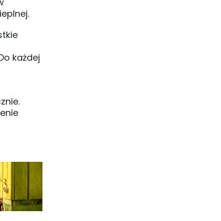
w
eplnej.
tkie
Do każdej
znie.
zenie