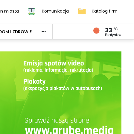
an miasta
Komunikacja
Katalog firm
33
°C
DOM I ZDROWIE
Białystok