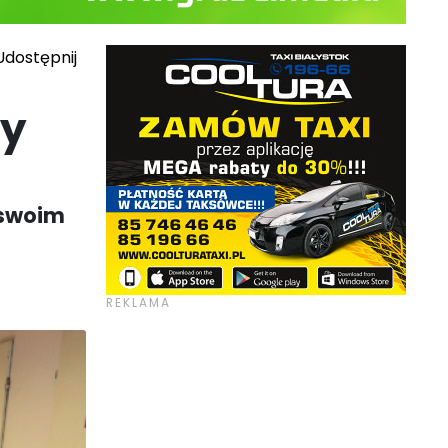
dostępnij
ży
 swoim