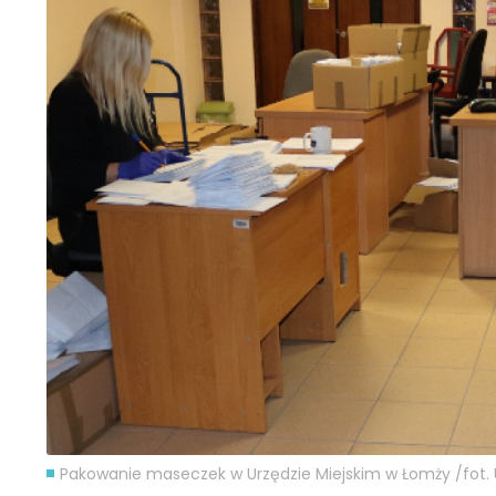
Pakowanie maseczek w Urzędzie Miejskim w Łomży /fot.