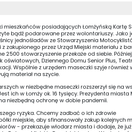
ki mieszkańców posiadających Łomżyńską Kartę S
zyte bądź podarowane przez wolontariuszy. Jako j
śnicy jednośladów ze Stowarzyszenia Motocyklist
 z zakupionego przez Urząd Miejski materiału z ba
jne 2500 stowarzyszenie przekaże od siebie. Później
k oświatowych, Dziennego Domu Senior Plus, Teatru
ikacji. Wspólnie z urzędem maseczki szyje również 
ują materiał na szycie.
arszych w niezbędne maseczki rozszerzył się na w
est ich w Łomży ok. 16 tysięcy. Prezydenta miasta 
yma niezbędną ochronę w dobie pandemii.
kszego ryzyka. Chcemy zadbać o ich zdrowie
łki miejskie, aby sfinansowały zakup kolejnych 
iorów - przekazuje włodarz miasta i dodaje, że już