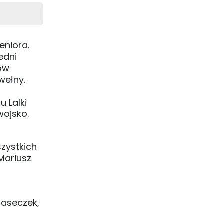
eniora.
edni
ów
wełny.
 Lalki
wojsko.
szystkich
Mariusz
maseczek,