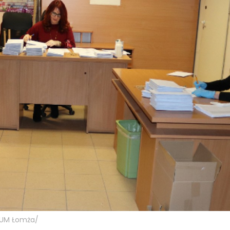
 UM Łomża/