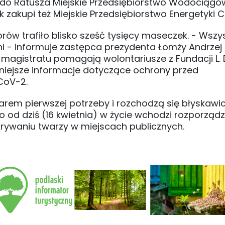
o do Ratusza Miejskie Przedsiębiorstwo Wodociągó
k zakupi też Miejskie Przedsiębiorstwo Energetyki Ci
rów trafiło blisko sześć tysięcy maseczek. - Wszys
ni - informuje zastępca prezydenta Łomży Andrzej
 magistratu pomagają wolontariusze z Fundacji L. 
żniejsze informacje dotyczące ochrony przed
CoV-2.
em pierwszej potrzeby i rozchodzą się błyskawic
o od dziś (16 kwietnia) w życie wchodzi rozporząd
rywaniu twarzy w miejscach publicznych.