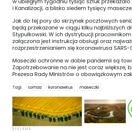
w ubiegłym tygodniu tysiąc sztuk przekazał
i Kanalizacji, a blisko siedem tysięcy masecze
Jak do tej pory do skrzynek pocztowych senio
będą przekazane w ciągu kilku najbliższych d
Stypułkowski. W ich dystrybucji pracownikom
załączona jest instrukcja obsługi oraz najwa
rozprzestrzenianiem się koronawirusa SARS-
Maseczki ochronne w dobie pandemii są towar
Zapotrzebowanie na nie jest coraz większe, b
Prezesa Rady Ministrów o obowiązkowym zak
Tagi:
Łomża
koronawirus
maseczki