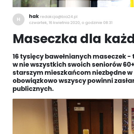
hak
redakcja@bia24.pl
H
czwartek, 16 kwietnia 2020, o godzinie 08:31
Maseczka dla każd
16 tysięcy bawełnianych maseczek - 
w nie wszystkich swoich seniorów 60
starszym mieszkańcom niezbędne w c
obowiązkowo wszyscy powinni zasłan
publicznych.