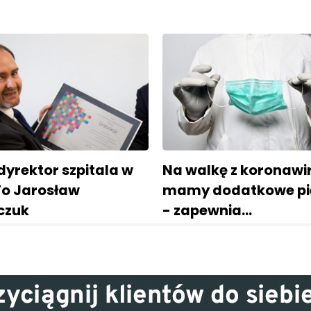
 dyrektor szpitala w
Na walkę z koronaw
To Jarosław
mamy dodatkowe pi
czuk
- zapewnia…