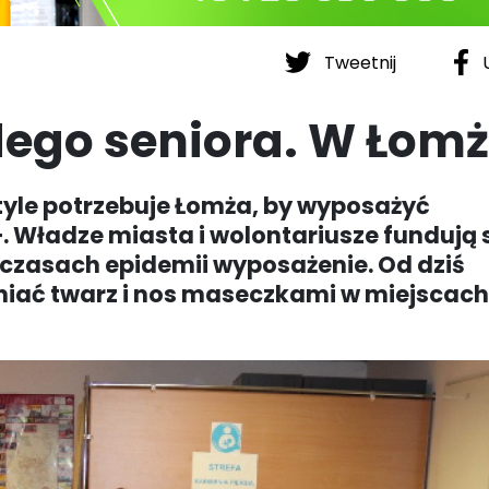
Tweetnij
U
ego seniora. W Łom
tyle potrzebuje Łomża, by wyposażyć
+. Władze miasta i wolontariusze fundują
zasach epidemii wyposażenie. Od dziś
iać twarz i nos maseczkami w miejscach