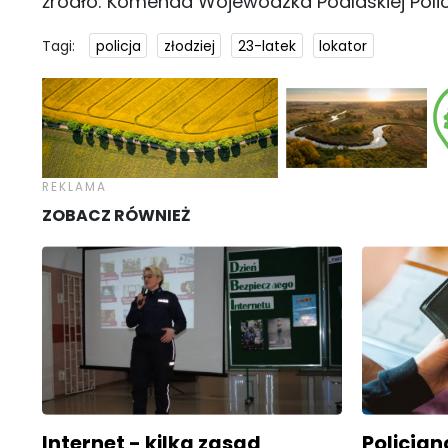
źródło: Komenda Wojewódzka Podlaskiej Polic
Tagi:
policja
złodziej
23-latek
lokator
ZOBACZ RÓWNIEŻ
Internet - kilka zasad
Policjan