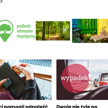
ji
ci pomogli odnaleźć
Dwoje nie żyje po