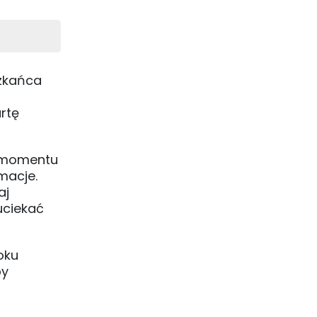
szkańca
rtę
go momentu
macje.
aj
uciekać
oku
by