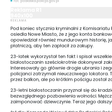
fot. podlaska.policja.gov.pl
Reklama R1
940x100
Pod koniec stycznia kryminalni z Komisariatu 
osiedla Nowe Miasto, że z jego konta bankow
opowiedział również mundurowym historię, ja
płatniczą, aby ten zapłacił za zakupy.
23-latek wykorzystał ten fakt i spisał wszel
białostoczanin sześciokrotnie dokonywał zak
Interesowały go głównie drogie ubrania i zeg
policjanci zatrzymali nieuczciwego lokatora.
przez balkon, ale po krótkim pościgu został 
23-letni białostoczanin przyznał się do krad
bezwzględnego pozbawienia wolności. Mężczyz
zaimponować dziewczynie. Teraz jego dalszy