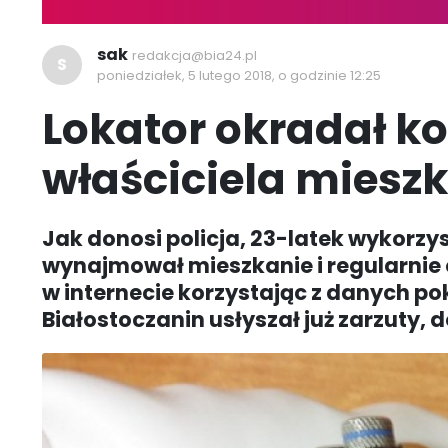
sak
redakcja@bia24.pl
S
poniedziałek, 5 lutego 2018, o godzinie 12:25
Lokator okradał k
właściciela miesz
Jak donosi policja, 23-latek wykorzy
wynajmował mieszkanie i regularnie
w internecie korzystając z danych po
Białostoczanin usłyszał już zarzuty, d