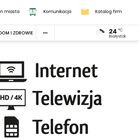
an miasta
Komunikacja
Katalog firm
24
°C
DOM I ZDROWIE
Białystok