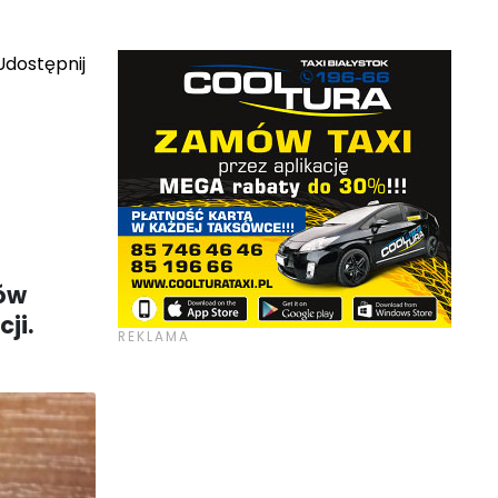
dostępnij
pów
ji.