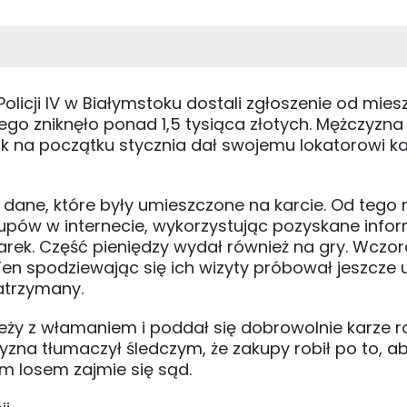
Policji IV w Białymstoku dostali zgłoszenie od mie
ego zniknęło ponad 1,5 tysiąca złotych. Mężczyzna
k na początku stycznia dał swojemu lokatorowi ka
kie dane, które były umieszczone na karcie. Od te
upów w internecie, wykorzystując pozyskane infor
arek. Część pieniędzy wydał również na gry. Wczor
 Ten spodziewając się ich wizyty próbował jeszcze 
zatrzymany.
zieży z włamaniem i poddał się dobrowolnie karze r
na tłumaczył śledczym, że zakupy robił po to, a
m losem zajmie się sąd.