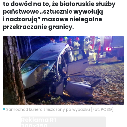
to dowód na to, że białoruskie służby
państwowe „sztucznie wywołują
i nadzorują” masowe nielegalne
przekraczanie granicy.
Samochód kuriera zniszczony po wypadku [Fot. POSG]
Reklama R1
300x250