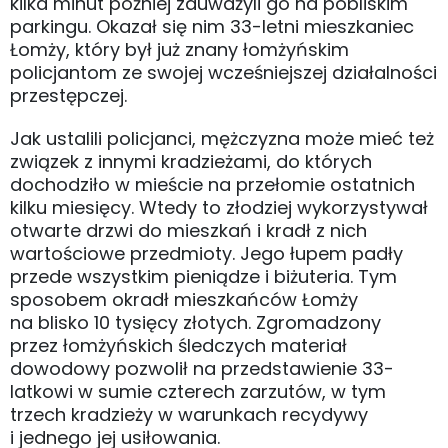
kilka minut później zauważyli go na pobliskim
parkingu. Okazał się nim 33-letni mieszkaniec
Łomży, który był już znany łomżyńskim
policjantom ze swojej wcześniejszej działalności
przestępczej.
Jak ustalili policjanci, mężczyzna może mieć też
związek z innymi kradzieżami, do których
dochodziło w mieście na przełomie ostatnich
kilku miesięcy. Wtedy to złodziej wykorzystywał
otwarte drzwi do mieszkań i kradł z nich
wartościowe przedmioty. Jego łupem padły
przede wszystkim pieniądze i biżuteria. Tym
sposobem okradł mieszkańców Łomży
na blisko 10 tysięcy złotych. Zgromadzony
przez łomżyńskich śledczych materiał
dowodowy pozwolił na przedstawienie 33-
latkowi w sumie czterech zarzutów, w tym
trzech kradzieży w warunkach recydywy
i jednego jej usiłowania.