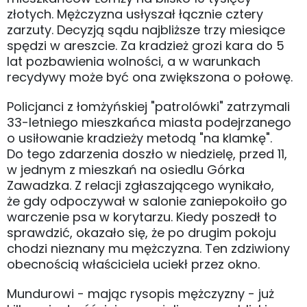
złotych. Mężczyzna usłyszał łącznie cztery
zarzuty. Decyzją sądu najbliższe trzy miesiące
spędzi w areszcie. Za kradzież grozi kara do 5
lat pozbawienia wolności, a w warunkach
recydywy może być ona zwiększona o połowę.
Policjanci z łomżyńskiej "patrolówki" zatrzymali
33-letniego mieszkańca miasta podejrzanego
o usiłowanie kradzieży metodą "na klamkę".
Do tego zdarzenia doszło w niedzielę, przed 11,
w jednym z mieszkań na osiedlu Górka
Zawadzka. Z relacji zgłaszającego wynikało,
że gdy odpoczywał w salonie zaniepokoiło go
warczenie psa w korytarzu. Kiedy poszedł to
sprawdzić, okazało się, że po drugim pokoju
chodzi nieznany mu mężczyzna. Ten zdziwiony
obecnością właściciela uciekł przez okno.
Mundurowi - mając rysopis mężczyzny - już