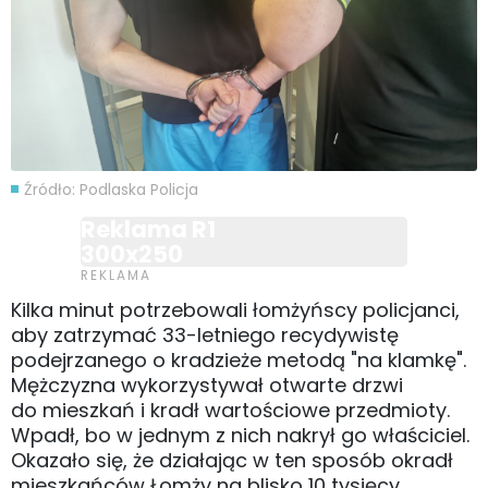
Źródło: Podlaska Policja
Reklama R1
300x250
Kilka minut potrzebowali łomżyńscy policjanci,
aby zatrzymać 33-letniego recydywistę
podejrzanego o kradzieże metodą "na klamkę".
Mężczyzna wykorzystywał otwarte drzwi
do mieszkań i kradł wartościowe przedmioty.
Wpadł, bo w jednym z nich nakrył go właściciel.
Okazało się, że działając w ten sposób okradł
mieszkańców Łomży na blisko 10 tysięcy