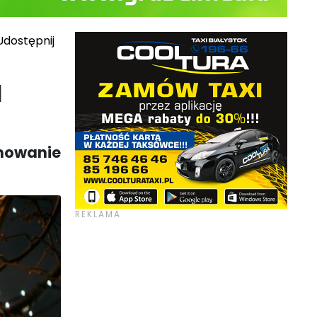
dostępnij
u
omowanie