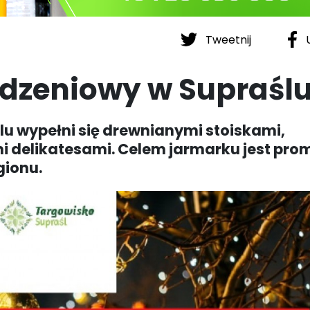
Tweetnij
U
dzeniowy w Supraśl
ślu wypełni się drewnianymi stoiskami,
i delikatesami. Celem jarmarku jest pr
gionu.