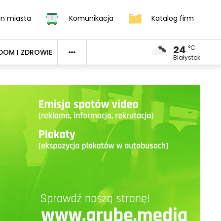
an miasta
Komunikacja
Katalog firm
24
°C
DOM I ZDROWIE
Białystok