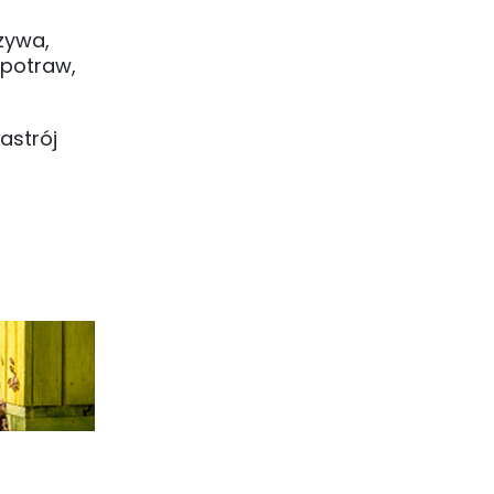
zywa,
 potraw,
astrój