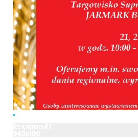
Reklama R1
940x100