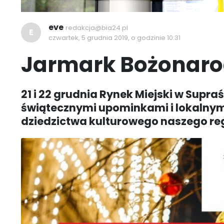
eve
redakcja@bia24.pl
E
czwartek, 5 grudnia 2019, o godzinie 10:31
Jarmark Bożonaro
21 i 22 grudnia Rynek Miejski w Supra
świątecznymi upominkami i lokalnym
dziedzictwa kulturowego naszego re