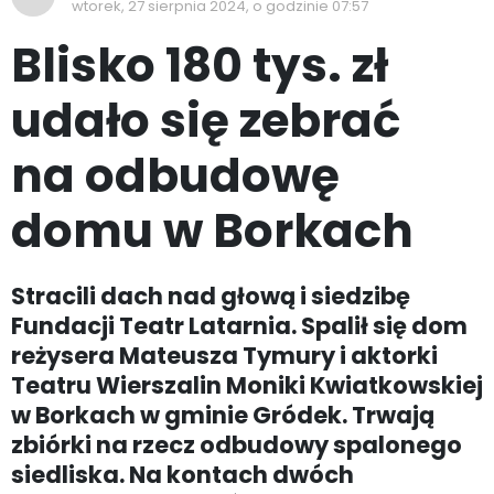
wtorek, 27 sierpnia 2024, o godzinie 07:57
Blisko 180 tys. zł
udało się zebrać
na odbudowę
domu w Borkach
Stracili dach nad głową i siedzibę
Fundacji Teatr Latarnia. Spalił się dom
reżysera Mateusza Tymury i aktorki
Teatru Wierszalin Moniki Kwiatkowskiej
w Borkach w gminie Gródek. Trwają
zbiórki na rzecz odbudowy spalonego
siedliska. Na kontach dwóch