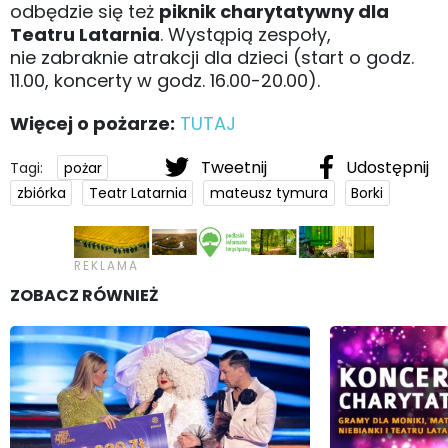
odbędzie się też
piknik charytatywny dla
Teatru Latarnia
. Wystąpią zespoły,
nie zabraknie atrakcji dla dzieci (start o godz.
11.00, koncerty w godz. 16.00-20.00).
Więcej o pożarze:
TUTAJ
Tweetnij
Udostępnij
Tagi:
pożar
zbiórka
Teatr Latarnia
mateusz tymura
Borki
ZOBACZ RÓWNIEŻ