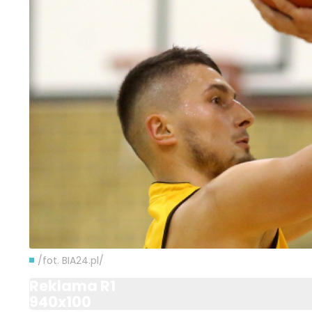
/fot. BIA24.pl/
Reklama R1
940x100