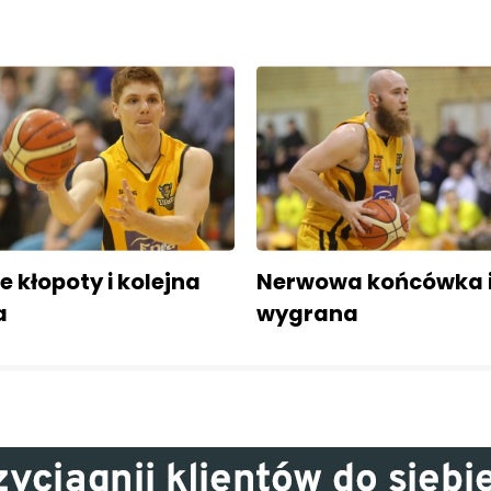
 kłopoty i kolejna
Nerwowa końcówka i
a
wygrana