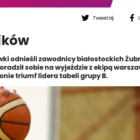
Tweetnij
U
zików
ówki odnieśli zawodnicy białostockich Żub
adził sobie na wyjeździe z ekipą warsz
nie triumf lidera tabeli grupy B.