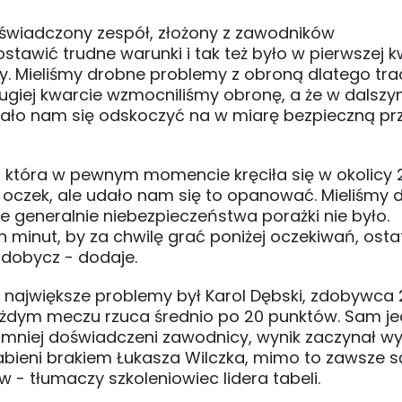
oświadczony zespół, złożony z zawodników
ostawić trudne warunki i tak też było w pierwszej k
nkty. Mieliśmy drobne problemy z obroną dlatego tra
ugiej kwarcie wzmocniliśmy obronę, a że w dalsz
udało nam się odskoczyć na w miarę bezpieczną p
, która w pewnym momencie kręciła się w okolicy 
czek, ale udało nam się to opanować. Mieliśmy 
 generalnie niebezpieczeństwa porażki nie było.
h minut, by za chwilę grać poniżej oczekiwań, osta
zdobycz - dodaje.
 największe problemy był Karol Dębski, zdobywca 
 każdym meczu rzuca średnio po 20 punktów. Sam j
ę mniej doświadczeni zawodnicy, wynik zaczynał w
abieni brakiem Łukasza Wilczka, mimo to zawsze są
- tłumaczy szkoleniowiec lidera tabeli.