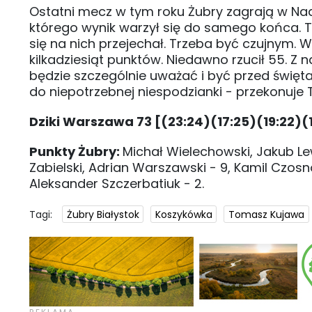
Ostatni mecz w tym roku Żubry zagrają w Na
którego wynik warzył się do samego końca. To
się na nich przejechał. Trzeba być czujnym. W
kilkadziesiąt punktów. Niedawno rzucił 55. Z
będzie szczególnie uważać i być przed świę
do niepotrzebnej niespodzianki - przekonuje
Dziki Warszawa 73 [(23:24)(17:25)(19:22)(
Punkty Żubry:
Michał Wielechowski, Jakub Le
Zabielski, Adrian Warszawski - 9, Kamil Czosno
Aleksander Szczerbatiuk - 2.
Tagi:
Żubry Białystok
Koszykówka
Tomasz Kujawa