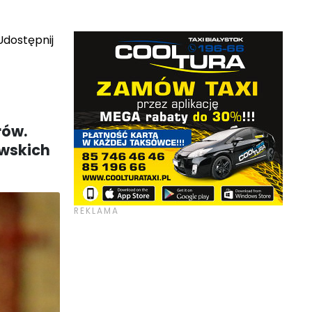
dostępnij
rów.
awskich