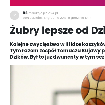
RS
redakcja@bia24.pl
R
poniedziałek, 17 grudnia 2018, o godzinie 19:14
Żubry lepsze od D
Kolejne zwycięstwo w II lidze koszyk
Tym razem zespół Tomasza Kujawy por
Dzików. Był to już dwunasty w tym sezo