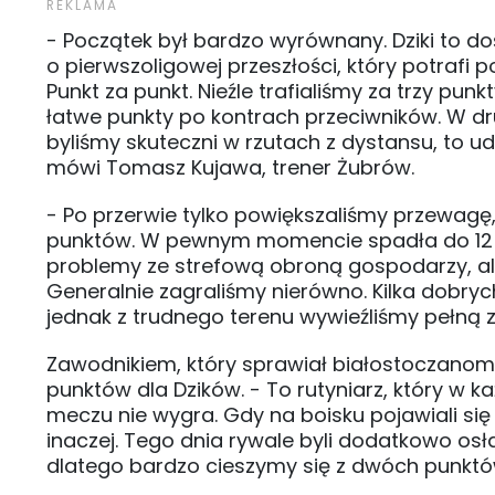
- Początek był bardzo wyrównany. Dziki to d
o pierwszoligowej przeszłości, który potrafi p
Punkt za punkt. Nieźle trafialiśmy za trzy pu
łatwe punkty po kontrach przeciwników. W dr
byliśmy skuteczni w rzutach z dystansu, to 
mówi Tomasz Kujawa, trener Żubrów.
- Po przerwie tylko powiększaliśmy przewagę
punktów. W pewnym momencie spadła do 12 o
problemy ze strefową obroną gospodarzy, ale
Generalnie zagraliśmy nierówno. Kilka dobryc
jednak z trudnego terenu wywieźliśmy pełną 
Zawodnikiem, który sprawiał białostoczanom
punktów dla Dzików. - To rutyniarz, który w
meczu nie wygra. Gdy na boisku pojawiali si
inaczej. Tego dnia rywale byli dodatkowo osł
dlatego bardzo cieszymy się z dwóch punktów 