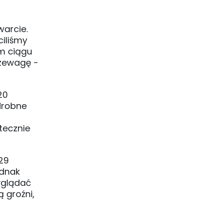
warcie.
ciliśmy
ym ciągu
rzewagę -
20
drobne
tecznie
29
ednak
yglądać
 groźni,