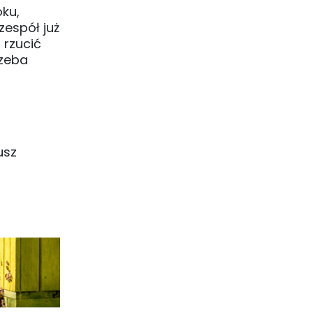
ku,
zespół już
 rzucić
rzeba
usz