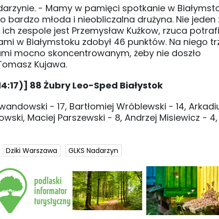
darzynie. - Mamy w pamięci spotkanie w Białymsto
 bardzo młoda i nieobliczalna drużyna. Nie jeden 
 ich zespole jest Przemysław Kuźkow, rzuca potrafi
 nami w Białymstoku zdobył 46 punktów. Na niego t
tami mocno skoncentrowanym, żeby nie doszło
 Tomasz Kujawa.
14:17)] 88 Żubry Leo-Sped Białystok
wandowski - 17, Bartłomiej Wróblewski - 14, Arkadi
wski, Maciej Parszewski - 8, Andrzej Misiewicz - 4,
Dziki Warszawa
GLKS Nadarzyn