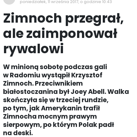
poniedziałek, 11 września 2017, o godzinie 10:43
Zimnoch przegrał,
ale zaimponował
rywalowi
W minioną sobotę podczas gali
w Radomiu wystąpił Krzysztof
Zimnoch. Przeciwnikiem
białostoczanina był Joey Abell. Walka
skończyła się w trzeciej rundzie,
po tym, jak Amerykanin trafił
Zimnocha mocnym prawym
sierpowym, po którym Polak padł
na deski.