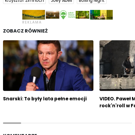
Krzysztof Zimnoch
Joey Abell
Boxing Night
ZOBACZ RÓWNIEŻ
Snarski: To były lata pełne emocji
VIDEO. Paweł M
rock'n'roll w 