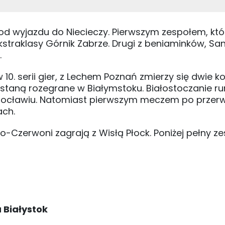
 wyjazdu do Niecieczy. Pierwszym zespołem, który
kstraklasy Górnik Zabrze. Drugi z beniaminków, Sa
.
10. serii gier, z Lechem Poznań zmierzy się dwie kol
ostaną rozegrane w Białymstoku. Białostoczanie r
rocławiu. Natomiast pierwszym meczem po przerw
ach.
o-Czerwoni zagrają z Wisłą Płock. Poniżej pełny z
 Białystok