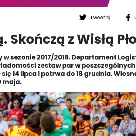
Tweetnij
U
. Skończą z Wisłą Pł
y w sezonie 2017/2018. Departament Logis
wiadomości zestaw par w poszczególnych
ię 14 lipca i potrwa do 18 grudnia. Wiosn
0 maja.