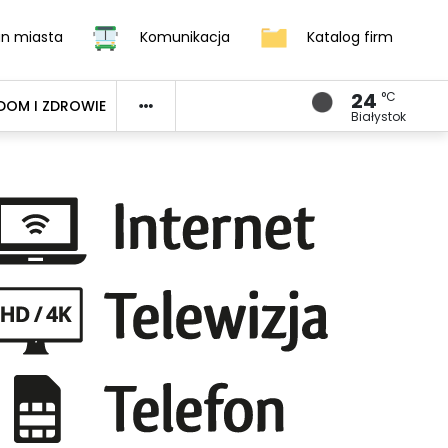
an miasta
Komunikacja
Katalog firm
24
°C
DOM I ZDROWIE
Białystok