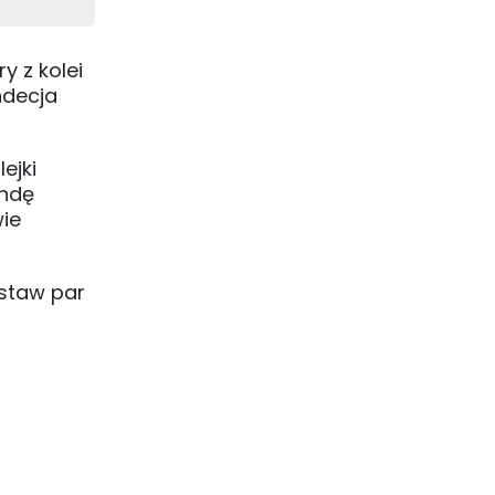
 z kolei
ndecja
ejki
undę
ie
estaw par