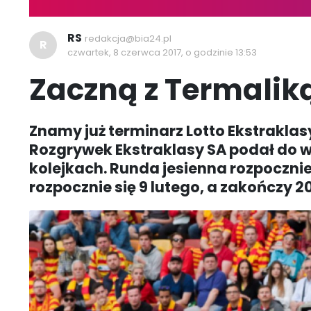
RS
redakcja@bia24.pl
R
czwartek, 8 czerwca 2017, o godzinie 13:53
Zaczną z Termaliką
Znamy już terminarz Lotto Ekstraklas
Rozgrywek Ekstraklasy SA podał do 
kolejkach. Runda jesienna rozpocznie s
rozpocznie się 9 lutego, a zakończy 2