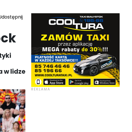
dostępnij
ock
tyki
a w lidze