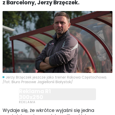
z Barcelony, Jerzy Brzęczek.
Jerzy Brzęczek jeszcze jako trener Rakowa Częstochowa.
/fot. Biuro Prasowe Jagiellonii Białystok/
Reklama R1
300x250
Wydaje się, że wkrótce wyjaśni się jedna