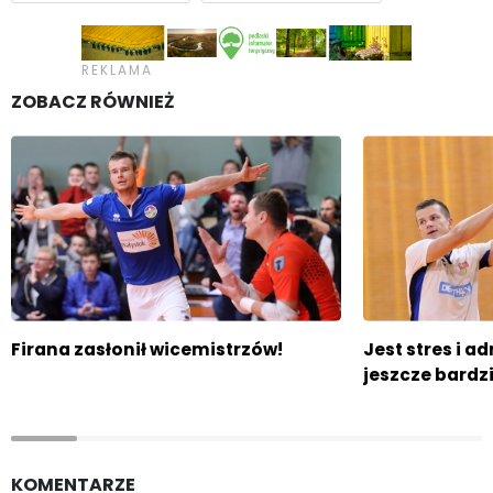
ZOBACZ RÓWNIEŻ
Firana zasłonił wicemistrzów!
Jest stres i ad
jeszcze bardz
KOMENTARZE