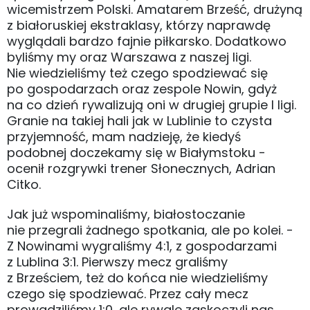
wicemistrzem Polski. Amatarem Brześć, drużyną
z białoruskiej ekstraklasy, którzy naprawdę
wyglądali bardzo fajnie piłkarsko. Dodatkowo
byliśmy my oraz Warszawa z naszej ligi.
Nie wiedzieliśmy też czego spodziewać się
po gospodarzach oraz zespole Nowin, gdyż
na co dzień rywalizują oni w drugiej grupie I ligi.
Granie na takiej hali jak w Lublinie to czysta
przyjemność, mam nadzieję, że kiedyś
podobnej doczekamy się w Białymstoku -
ocenił rozgrywki trener Słonecznych, Adrian
Citko.
Jak już wspominaliśmy, białostoczanie
nie przegrali żadnego spotkania, ale po kolei. -
Z Nowinami wygraliśmy 4:1, z gospodarzami
z Lublina 3:1. Pierwszy mecz graliśmy
z Brześciem, też do końca nie wiedzieliśmy
czego się spodziewać. Przez cały mecz
prowadziliśmy 1:0, ale rywale zaskoczyli nas