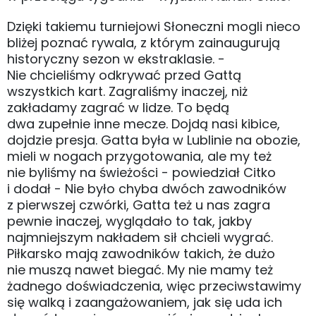
Dzięki takiemu turniejowi Słoneczni mogli nieco
bliżej poznać rywala, z którym zainaugurują
historyczny sezon w ekstraklasie. -
Nie chcieliśmy odkrywać przed Gattą
wszystkich kart. Zagraliśmy inaczej, niż
zakładamy zagrać w lidze. To będą
dwa zupełnie inne mecze. Dojdą nasi kibice,
dojdzie presja. Gatta była w Lublinie na obozie,
mieli w nogach przygotowania, ale my też
nie byliśmy na świeżości - powiedział Citko
i dodał - Nie było chyba dwóch zawodników
z pierwszej czwórki, Gatta też u nas zagra
pewnie inaczej, wyglądało to tak, jakby
najmniejszym nakładem sił chcieli wygrać.
Piłkarsko mają zawodników takich, że dużo
nie muszą nawet biegać. My nie mamy też
żadnego doświadczenia, więc przeciwstawimy
się walką i zaangażowaniem, jak się uda ich