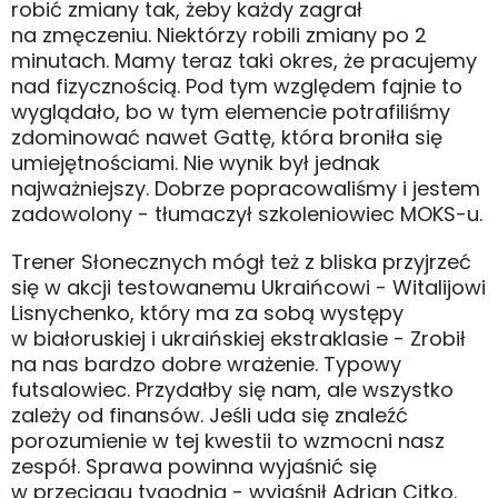
robić zmiany tak, żeby każdy zagrał
na zmęczeniu. Niektórzy robili zmiany po 2
minutach. Mamy teraz taki okres, że pracujemy
nad fizycznością. Pod tym względem fajnie to
wyglądało, bo w tym elemencie potrafiliśmy
zdominować nawet Gattę, która broniła się
umiejętnościami. Nie wynik był jednak
najważniejszy. Dobrze popracowaliśmy i jestem
zadowolony - tłumaczył szkoleniowiec MOKS-u.
Trener Słonecznych mógł też z bliska przyjrzeć
się w akcji testowanemu Ukraińcowi - Witalijowi
Lisnychenko, który ma za sobą występy
w białoruskiej i ukraińskiej ekstraklasie - Zrobił
na nas bardzo dobre wrażenie. Typowy
futsalowiec. Przydałby się nam, ale wszystko
zależy od finansów. Jeśli uda się znaleźć
porozumienie w tej kwestii to wzmocni nasz
zespół. Sprawa powinna wyjaśnić się
w przeciągu tygodnia - wyjaśnił Adrian Citko.