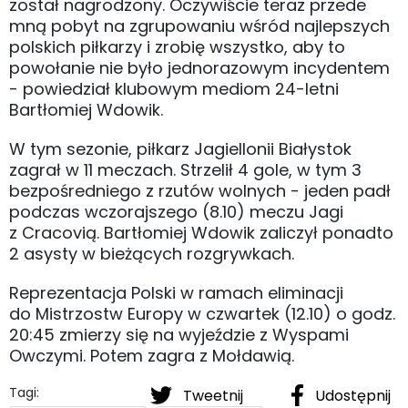
został nagrodzony. Oczywiście teraz przede
mną pobyt na zgrupowaniu wśród najlepszych
polskich piłkarzy i zrobię wszystko, aby to
powołanie nie było jednorazowym incydentem
- powiedział klubowym mediom 24-letni
Bartłomiej Wdowik.
W tym sezonie, piłkarz Jagiellonii Białystok
zagrał w 11 meczach. Strzelił 4 gole, w tym 3
bezpośredniego z rzutów wolnych - jeden padł
podczas wczorajszego (8.10) meczu Jagi
z Cracovią. Bartłomiej Wdowik zaliczył ponadto
2 asysty w bieżących rozgrywkach.
Reprezentacja Polski w ramach eliminacji
do Mistrzostw Europy w czwartek (12.10) o godz.
20:45 zmierzy się na wyjeździe z Wyspami
Owczymi. Potem zagra z Mołdawią.
Tagi:
Tweetnij
Udostępnij