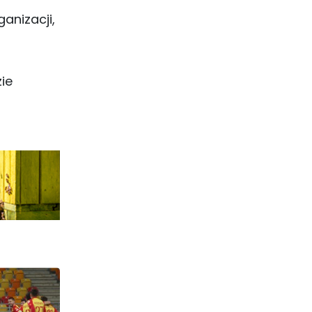
anizacji,
ie