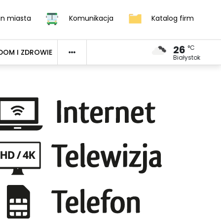
an miasta
Komunikacja
Katalog firm
26
°C
DOM I ZDROWIE
Białystok