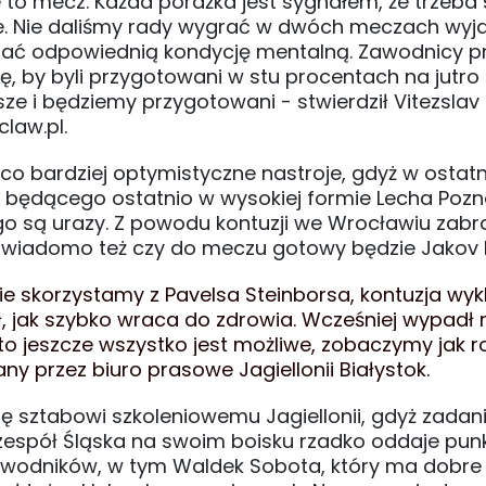
e to mecz. Każda porażka jest sygnałem, że trzeba 
 złe. Nie daliśmy rady wygrać w dwóch meczach wy
ać odpowiednią kondycję mentalną. Zawodnicy p
ę, by byli przygotowani w stu procentach na jutro 
ze i będziemy przygotowani - stwierdził Vitezslav 
law.pl.
 bardziej optymistyczne nastroje, gdyż w ostatn
ej będącego ostatnio w wysokiej formie Lecha Pozn
o są urazy. Z powodu kontuzji we Wrocławiu zabr
e wiadomo też czy do meczu gotowy będzie Jakov Pu
nie skorzystamy z Pavelsa Steinborsa, kontuzja wyk
ł, jak szybko wraca do zdrowia. Wcześniej wypadł
, to jeszcze wszystko jest możliwe, zobaczymy jak r
ny przez biuro prasowe Jagiellonii Białystok.
ę sztabowi szkoleniowemu Jagiellonii, gdyż zadan
 zespół Śląska na swoim boisku rzadko oddaje punk
awodników, w tym Waldek Sobota, który ma dobre