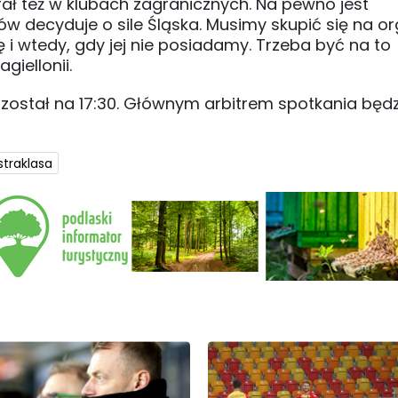
ał też w klubach zagranicznych. Na pewno jest
 decyduje o sile Śląska. Musimy skupić się na org
i wtedy, gdy jej nie posiadamy. Trzeba być na to
iellonii.
ostał na 17:30. Głównym arbitrem spotkania będz
straklasa