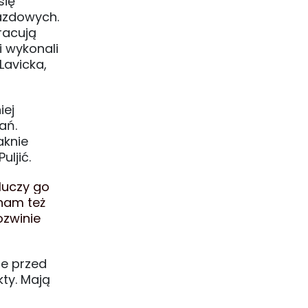
się
jazdowych.
racują
i wykonali
Lavicka,
iej
ań.
aknie
ljić.
luczy go
 nam też
ozwinie
ie przed
ty. Mają