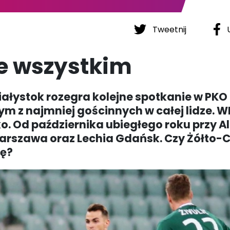
Tweetnij
U
e wszystkim
ałystok rozegra kolejne spotkanie w PKO
nym z najmniej gościnnych w całej lidze. 
. Od października ubiegłego roku przy Al
 Warszawa oraz Lechia Gdańsk. Czy Żółto-
zę?