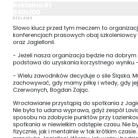
Reklama R1
940x100
Słowo klucz przed tym meczem to organizacj
konferencjach prasowych obaj szkoleniowcy c
oraz Jagiellonii.
- Jeżeli nasza organizacja będzie na dobrym
podstawa do uzyskania korzystnego wyniku - 
- Wielu zawodników decyduje o sile Śląska. Mu
zachowywać, gdy mamy piłkę i wtedy, gdy jej
Czerwonych, Bogdan Zając.
Wrocławianie przystąpią do spotkania z Jagi
Nie była to udana wyprawa, gdyż zespół Lavick
sposobu na zdobycie punktów przy Łazienkow
spotkania w niewielkim odstępie czasu. Nie 
fizycznie, jak i mentalnie w tak krótkim czas