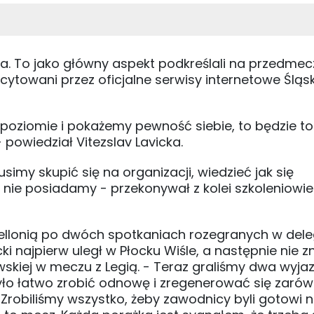
a. To jako główny aspekt podkreślali na przedme
ytowani przez oficjalne serwisy internetowe Śląs
 poziomie i pokażemy pewność siebie, to będzie t
powiedział Vitezslav Lavicka.
simy skupić się na organizacji, wiedzieć jak się
 nie posiadamy - przekonywał z kolei szkoleniowie
ellonią po dwóch spotkaniach rozegranych w deleg
i najpierw uległ w Płocku Wiśle, a następnie nie z
skiej w meczu z Legią. - Teraz graliśmy dwa wyj
było łatwo zrobić odnowę i zregenerować się zaró
ie. Zrobiliśmy wszystko, żeby zawodnicy byli gotowi