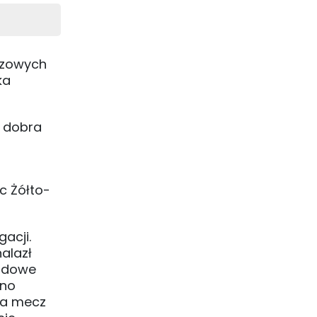
czowych
ka
o dobra
c Żółto-
acji.
nalazł
azdowe
wno
 na mecz