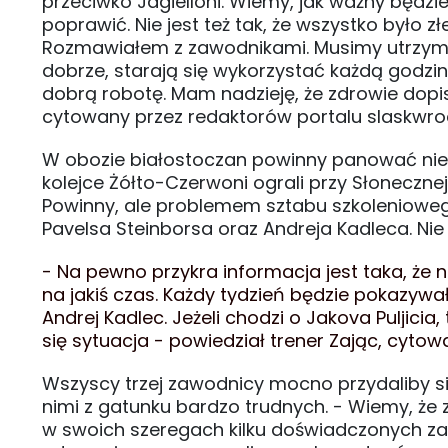
przeciwko Jagielloni. Wiemy, jak ważny będzi
poprawić. Nie jest też tak, że wszystko było
Rozmawiałem z zawodnikami. Musimy utrzym
dobrze, starają się wykorzystać każdą godzin
dobrą robotę. Mam nadzieję, że zdrowie dopis
cytowany przez redaktorów portalu slaskwroc
W obozie białostoczan powinny panować nieco
kolejce Żółto-Czerwoni ograli przy Słoneczn
Powinny, ale problemem sztabu szkolenioweg
Pavelsa Steinborsa oraz Andreja Kadleca. Ni
- Na pewno przykra informacja jest taka, że 
na jakiś czas. Każdy tydzień będzie pokazywa
Andrej Kadlec. Jeżeli chodzi o Jakova Puljicia
się sytuacja - powiedział trener Zając, cytowa
Wszyscy trzej zawodnicy mocno przydaliby si
nimi z gatunku bardzo trudnych. - Wiemy, że
w swoich szeregach kilku doświadczonych z