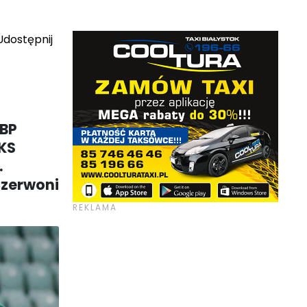
dostępnij
 BP
WKS
.
Czerwoni