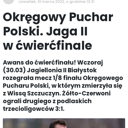
czwartek, 31 marca 2022, o godzinie 13:31
Okręgowy Puchar
Polski. Jaga II
w ćwierćfinale
Awans do ćwierćfinału! Wczoraj
(30.03) Jagiellonia II Białystok
rozegrała mecz 1/8 finału Okręgowego
Pucharu Polski, w którym zmierzyła się
z Wissą Szczuczyn. Żółto-Czerwoni
ograli drugiego z podlaskich
trzecioligowców 3:1.