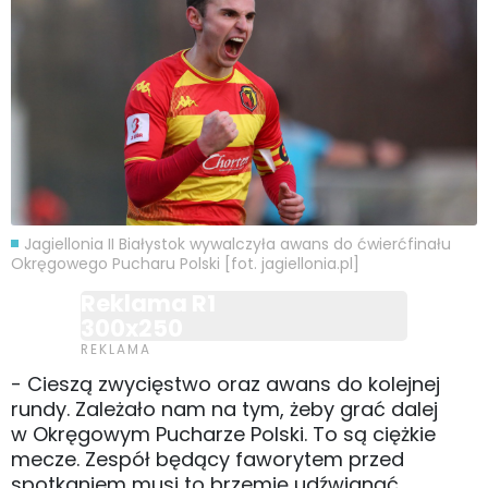
Jagiellonia II Białystok wywalczyła awans do ćwierćfinału
Okręgowego Pucharu Polski [fot. jagiellonia.pl]
Reklama R1
300x250
- Cieszą zwycięstwo oraz awans do kolejnej
rundy. Zależało nam na tym, żeby grać dalej
w Okręgowym Pucharze Polski. To są ciężkie
mecze. Zespół będący faworytem przed
spotkaniem musi to brzemię udźwignąć