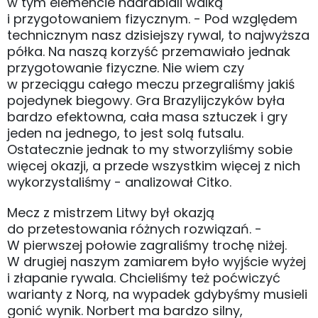
w tym elemencie nadrabiali walką
i przygotowaniem fizycznym. - Pod względem
technicznym nasz dzisiejszy rywal, to najwyższa
półka. Na naszą korzyść przemawiało jednak
przygotowanie fizyczne. Nie wiem czy
w przeciągu całego meczu przegraliśmy jakiś
pojedynek biegowy. Gra Brazylijczyków była
bardzo efektowna, cała masa sztuczek i gry
jeden na jednego, to jest solą futsalu.
Ostatecznie jednak to my stworzyliśmy sobie
więcej okazji, a przede wszystkim więcej z nich
wykorzystaliśmy - analizował Citko.
Mecz z mistrzem Litwy był okazją
do przetestowania różnych rozwiązań. -
W pierwszej połowie zagraliśmy trochę niżej.
W drugiej naszym zamiarem było wyjście wyżej
i złapanie rywala. Chcieliśmy też poćwiczyć
warianty z Norą, na wypadek gdybyśmy musieli
gonić wynik. Norbert ma bardzo silny,