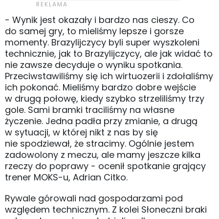
- Wynik jest okazały i bardzo nas cieszy. Co
do samej gry, to mieliśmy lepsze i gorsze
momenty. Brazylijczycy byli super wyszkoleni
technicznie, jak to Brazylijczycy, ale jak widać to
nie zawsze decyduje o wyniku spotkania.
Przeciwstawiliśmy się ich wirtuozerii i zdołaliśmy
ich pokonać. Mieliśmy bardzo dobre wejście
w drugą połowę, kiedy szybko strzeliliśmy trzy
gole. Sami bramki traciliśmy na własne
życzenie. Jedna padła przy zmianie, a drugą
w sytuacji, w której nikt z nas by się
nie spodziewał, że stracimy. Ogólnie jestem
zadowolony z meczu, ale mamy jeszcze kilka
rzeczy do poprawy - ocenił spotkanie grający
trener MOKS-u, Adrian Citko.
Rywale górowali nad gospodarzami pod
względem technicznym. Z kolei Słoneczni braki