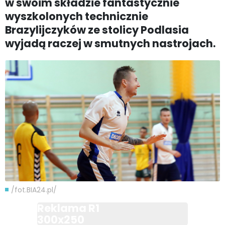
w swoim składzie fantastycznie
wyszkolonych technicznie
Brazylijczyków ze stolicy Podlasia
wyjadą raczej w smutnych nastrojach.
/fot.BIA24.pl/
Reklama R1
300x250