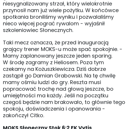
niesygnalizowany strzał, który wielokrotnie
przynosił nam już wiele pożytku. W końcówce
spotkania broniliśmy wyniku i pozwalaliśmy
nieco więcej pograć rywalom - wyjaśnił
szkoleniowiec Słonecznych.
Taki mecz oznacza, że przed inauguracją
grający trener MOKS-u może spać spokojnie. -
Mamy zaplanowany jeszcze jeden sparing.
W środę zagramy z Heliosem. Poza tym
czekamy na Kożuszkiewicza. Dziś dobrze
zastąpił go Damian Grabowski. Na tę chwilę
mamy ośmiu ludzi do gry. Reszta musi
popracować trochę nad głową jeszcze, bo
umiejętności ma każdy. Jeśli na początku
czegoś będzie nam brakowało, to głównie tego
spokoju, doświadczenia i opanowania -
zakończył Citko.
MOKS Słoneczny Stok 6:2 FK Vytis