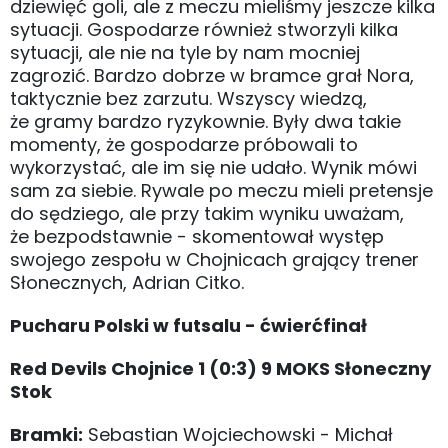
dziewięć goli, ale z meczu mieliśmy jeszcze kilka
sytuacji. Gospodarze również stworzyli kilka
sytuacji, ale nie na tyle by nam mocniej
zagrozić. Bardzo dobrze w bramce grał Nora,
taktycznie bez zarzutu. Wszyscy wiedzą,
że gramy bardzo ryzykownie. Były dwa takie
momenty, że gospodarze próbowali to
wykorzystać, ale im się nie udało. Wynik mówi
sam za siebie. Rywale po meczu mieli pretensje
do sędziego, ale przy takim wyniku uważam,
że bezpodstawnie - skomentował występ
swojego zespołu w Chojnicach grający trener
Słonecznych, Adrian Citko.
Pucharu Polski w futsalu - ćwierćfinał
Red Devils Chojnice 1 (0:3) 9 MOKS Słoneczny
Stok
Bramki:
Sebastian Wojciechowski - Michał