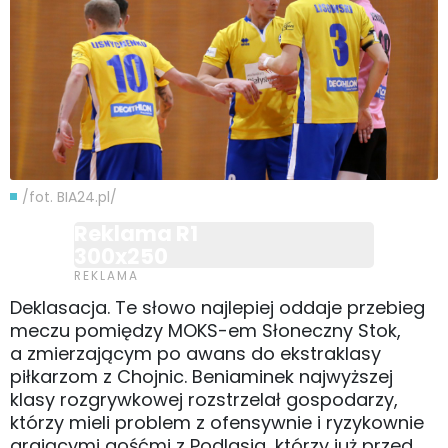
/fot. BIA24.pl/
Reklama R1
300x250
Deklasacja. Te słowo najlepiej oddaje przebieg
meczu pomiędzy MOKS-em Słoneczny Stok,
a zmierzającym po awans do ekstraklasy
piłkarzom z Chojnic. Beniaminek najwyższej
klasy rozgrywkowej rozstrzelał gospodarzy,
którzy mieli problem z ofensywnie i ryzykownie
grającymi gośćmi z Podlasia, którzy już przed