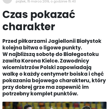
piątek, 15 marca 2019, o godzinie 15:40
Czas pokazać
charakter
Przed piłkarzami Jagiellonii Białystok
kolejna bitwa o ligowe punkty.
W najbliższą sobotę do Białegostoku
zawita Korona Kielce. Zawodnicy
wicemistrzów Polski zapowiadają
walkę o każdy centymetr boiska i chęć
pokazania bojowego charakteru, który
przy dobrej grze ma zapewnić im
potrzebny komplet punktów.