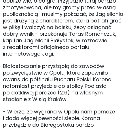
dobrze wie, o co gra. Przyjedzie tutaj bardzo
zmotywowana, ale my gramy przed własną
publicznością i musimy pokazać, że Jagiellonia
jest drużyną z charakterem, która potrafi grać
w piłkę i walczyć na boisku, żeby osiągnąć
dobry wynik - przekonuje Taras Romanczuk,
kapitan Jagiellonii Białystok, w rozmowie
z redaktorami oficjalnego portalu
internetowego Jagi.
Białostoczanie przystąpią do zawodów
po zwycięstwie w Opolu, które zapewniło
awans do półfinału Pucharu Polski. Korona
natomiast przyjedzie do stolicy Podlasia
po dotkliwej porażce (2:6) na własnym
stadionie z Wisłą Kraków.
- Wierzę, że wygrana w Opolu nam pomoże
i doda więcej pewności siebie. Korona
przybędzie do Białegostoku bardzo