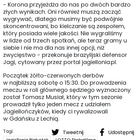
- Korona przyjeżdża do nas po dwóch bardzo
złych wynikach. Oni również muszą zacząć
wygrywać, dlatego musimy być podwójnie
skoncentrowani, bo kielczanie są zespołem,
który posiada wiele jakości. Nie wygraliśmy
w lidze od trzech spotkań, ale teraz gramy u
siebie i nie ma dla nas innej opcji, niż
zwycięstwo - przekonuje brazylijski defensor
Jagi, cytowany przez portal jagiellonia.pl.
Początek żółto-czerwonych derbów
w najbliższą sobotę o 15:30. Do prowadzenia
meczu w roli głównego sędziego wyznaczony
został Tomasz Musiał, który w tym sezonie
prowadził tylko jeden mecz z udziałem
Jagiellończyków, kiedy ci rywalizowali
w Gdańsku z Lechią.
Tagi:
Tweetnij
Udostępnij
Jagiellonia Białystok
LOTTO Ekstraklasa