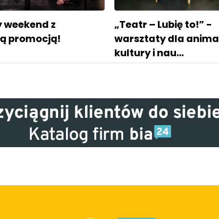
y weekend z
„Teatr – Lubię to!” -
ną promocją!
warsztaty dla anim
kultury i nau…