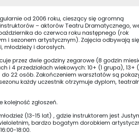
egularnie od 2006 roku, cieszący się ogromną
 instruktorów – aktorów Teatru Dramatycznego, w
 października do czerwca roku następnego (rok
ym i sezonem artystycznym). Zajęcia odbywają si
 młodzieży i dorosłych.
acuje przez dwie godziny zegarowe (8 godzin miesi
 i 4 przedziałach wiekowych: 10+ (1 grupa), 13+ (
d 18 do 22 osób. Zakończeniem warsztatów są pokaz
sezonu każdy uczestnik otrzymuje dyplom, teatral
e kolejność zgłoszeń.
łodzież (13-15 lat) , gdzie instruktorem jest Justy
wieloletnim, bardzo bogatym dorobkiem artystycz
6:00-18:00.