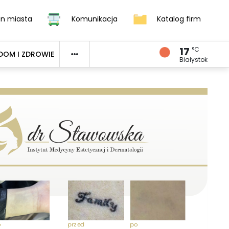
an miasta
Komunikacja
Katalog firm
17
°C
DOM I ZDROWIE
Białystok