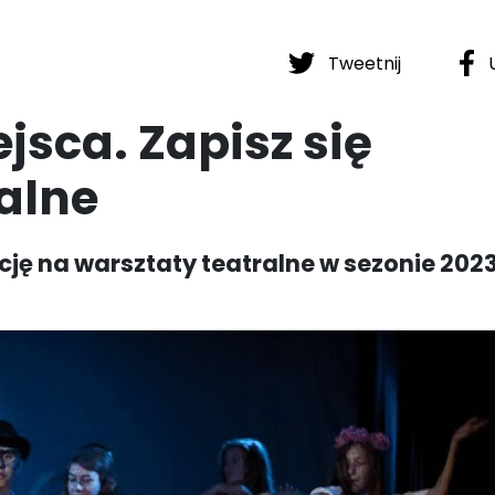
Tweetnij
U
jsca. Zapisz się
alne
ję na warsztaty teatralne w sezonie 202