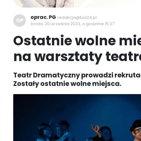
oprac. PG
redakcja@bia24.pl
OP
środa, 20 września 2023, o godzinie 15:27
Ostatnie wolne mie
na warsztaty teatr
Teatr Dramatyczny prowadzi rekrutac
Zostały ostatnie wolne miejsca.