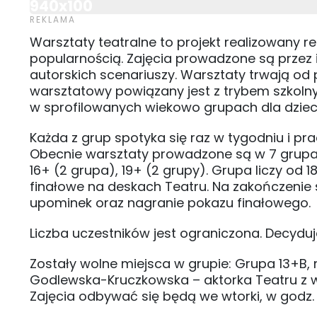
940x100
Warsztaty teatralne to projekt realizowany r
popularnością. Zajęcia prowadzone są przez
autorskich scenariuszy. Warsztaty trwają od
warsztatowy powiązany jest z trybem szkoln
w sprofilowanych wiekowo grupach dla dzieci,
Każda z grup spotyka się raz w tygodniu i pr
Obecnie warsztaty prowadzone są w 7 grupach
16+ (2 grupa), 19+ (2 grupy). Grupa liczy o
finałowe na deskach Teatru. Na zakończenie 
upominek oraz nagranie pokazu finałowego.
Liczba uczestników jest ograniczona. Decyduj
Zostały wolne miejsca w grupie: Grupa 13+B, m
Godlewska-Kruczkowska – aktorka Teatru z 
Zajęcia odbywać się będą we wtorki, w godz. 1