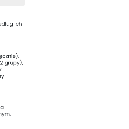
edług ich
ę
ęcznie).
2 grupy),
y
ny
na
nym.