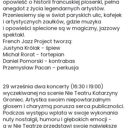
opowieść o historii francuskiej piosenki, pełna
anegdot z życia legendarnych artystów.
Przeniesiemy się w świat paryskich ulic, kafejek
i artystycznych zaułków, gdzie muzyka
i opowieści splecione są w magiczny, jazzowy
spektakl.
French Jazz Project tworzą:
Justyna Królak - śpiew
Michał Rorat - fortepian
Daniel Pomorski - kontrabas
Przemysław Pacan – perkusja
29 września dwa koncerty (16:30 i 19:00)
wyczekiwanej na scenie Nie Teatru Katarzyny
Groniec. Artystka swoim niepowtarzalnym
głosem i charyzmą porusza serca publiczności.
Podczas występu wplata w swoje wykonania
nuty nostalgii, humoru i głębokich emocji -
a w Nie Teatrze przedstawi swoje największe