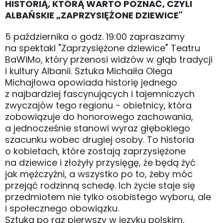
HISTORIĄ, KTÓRĄ WARTO POZNAĆ, CZYLI
ALBAŃSKIE „ZAPRZYSIĘŻONE DZIEWICE"
5 października o godz. 19:00 zapraszamy
na spektakl "Zaprzysiężone dziewice" Teatru
BaWiMo, który przenosi widzów w głąb tradycji
i kultury Albanii. Sztuka Michaiła Olega
Michajłowa opowiada historię jednego
z najbardziej fascynujących i tajemniczych
zwyczajów tego regionu - obietnicy, która
zobowiązuje do honorowego zachowania,
a jednocześnie stanowi wyraz głębokiego
szacunku wobec drugiej osoby. To historia
o kobietach, które zostają zaprzysiężone
na dziewice i złożyły przysięgę, że będą żyć
jak mężczyźni, a wszystko po to, żeby móc
przejąć rodzinną schedę. Ich życie staje się
przedmiotem nie tylko osobistego wyboru, ale
i społecznego obowiązku.
Sztuka po raz pierwszy w języku polskim.