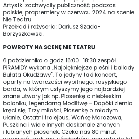
Artystki zachwyciły publiczność podczas
polskiej prapremiery w czerwcu 2024 na scenie
Nie Teatru.
Przekład i reżyseria: Dariusz Szada-
Borzyszkowski.
POWROTY NA SCENĘ NIE TEATRU
6 października o godz. 16:00 i 18:30 zespół
PIRAMIDY wykona „Najpiękniejsze pieśni i ballady
Bułata Okudżawy". To jedyny taki koncert,
oparty na twórczości wybitnego, rosyjskiego
barda, w którym usłyszymy jego najbardziej
znane utwory jak np. Piosenkę o niebieskim
baloniku, legendarną Modlitwę – Dopóki ziemia
kręci się, Trzy miłości, Piosenkę o młodym
ułanie, Ostatni trolejbus, Wańkę Morozowa,
Puszkina i wiele innych doskonale znanych
i lubianych piosenek. Czeka nas 80 minut
wzruszeń, zadumy, uśmiechów, powrotu do lat