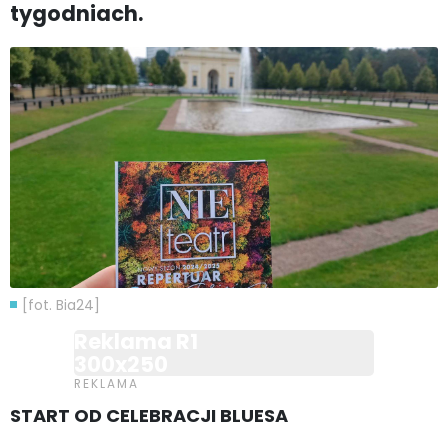
tygodniach.
[fot. Bia24]
Reklama R1
300x250
START OD CELEBRACJI BLUESA