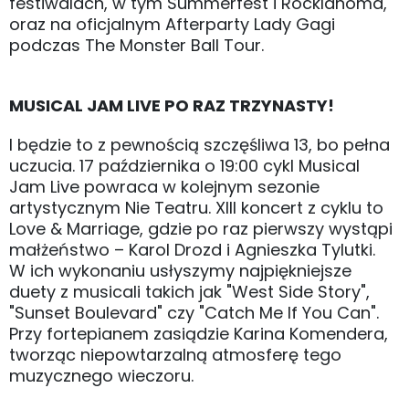
festiwalach, w tym Summerfest i Rocklahoma,
oraz na oficjalnym Afterparty Lady Gagi
podczas The Monster Ball Tour.
MUSICAL JAM LIVE PO RAZ TRZYNASTY!
I będzie to z pewnością szczęśliwa 13, bo pełna
uczucia. 17 października o 19:00 cykl Musical
Jam Live powraca w kolejnym sezonie
artystycznym Nie Teatru. XIII koncert z cyklu to
Love & Marriage, gdzie po raz pierwszy wystąpi
małżeństwo – Karol Drozd i Agnieszka Tylutki.
W ich wykonaniu usłyszymy najpiękniejsze
duety z musicali takich jak "West Side Story",
"Sunset Boulevard" czy "Catch Me If You Can".
Przy fortepianem zasiądzie Karina Komendera,
tworząc niepowtarzalną atmosferę tego
muzycznego wieczoru.