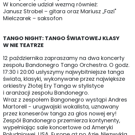
W koncercie udział wezmą również:
Janusz Strobel – gitara oraz Mariusz „Fazi"
Mielczarek – saksofon
TANGO NIGHT: TANGO ŚWIATOWEJ KLASY
W NIE TEATRZE
12 października zapraszamy na dwa koncerty
zespołu Bandonegro Tango Orchestra. O godz.
17:30 i 20:00 usłyszymy najwybitniejsze tanga
świata, klasyki, wykonywane przez największe
orkiestry Złotej Ery Tanga w stylistyce
i aranżacji zespołu Bandonegro.
Wraz z zespołem Bangonegro wystąpi Andres
Martorell - urugwajski wokalista, uznawany
przez koneserów tanga za głos nowej ery!
Zespół Bandonegro przemierza kontynenty,
wypełniając sale koncertowe od Ameryki
Południowej, USA, Europę aż po Azję. Niezwykła