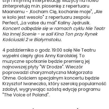
styl i intymną interpretację. Muzycy na nowo
zinterpretują m.in. piosenkę z repertuaru
Maanamu - ‚Kocham Cię, kochanie moje", „Ale
w koło jest wesoło" z repertuaru zespołu
Perfect, „La valse du mal" Kaliny Jędrusik.
Koncert odbędzie się w ramach cyklu Nie Teatr
Na Innej Scenie - w sali Kina Ton przy Rynek
Kościuszki 2 w Białymstoku.
4 października o godz. 19:00 salę Nie Teatru
wypełni ciepły głos Anny Karolskiej. To
muzyczne spotkanie będzie premierą jej
najnowszej płyty "W Drodze". Wieczór
poprowadzi charyzmatyczna Małgorzata
Ohme. Gościem specjalnym koncertu będzie
Krzysztof Iwaneczko, który szeroką popularność
zdobył, wygrywając szóstą edycję programu
"The Voice of Poland".