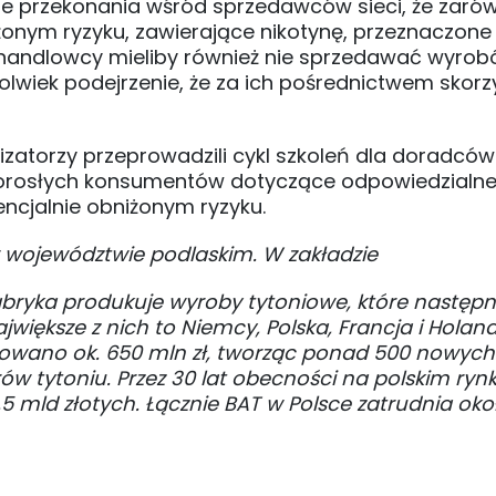
ie przekonania wśród sprzedawców sieci, że zaró
iżonym ryzyku, zawierające nikotynę, przeznaczone
, handlowcy mieliby również nie sprzedawać wyro
kolwiek podejrzenie, że za ich pośrednictwem skorz
atorzy przeprowadzili cykl szkoleń dla doradców 
 dorosłych konsumentów dotyczące odpowiedzialn
ncjalnie obniżonym ryzyku.
 województwie podlaskim. W zakładzie
abryka produkuje wyroby tytoniowe, które następni
jwiększe z nich to Niemcy, Polska, Francja i Holand
stowano ok. 650 mln zł, tworząc ponad 500 nowych
ów tytoniu. Przez 30 lat obecności na polskim ryn
mld złotych. Łącznie BAT w Polsce zatrudnia około