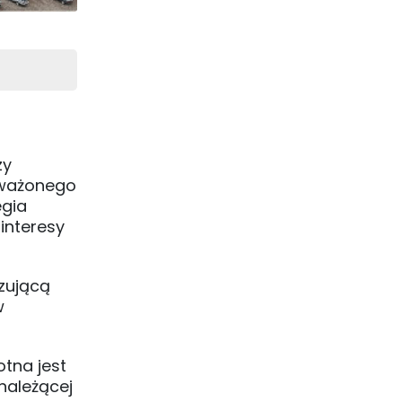
zy
noważonego
egia
interesy
zującą
w
tna jest
należącej