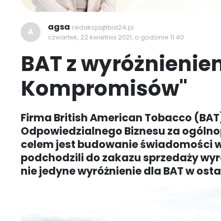
agsa
redakcja@bia24.pl
A
czwartek, 22 kwietnia 2021, o godzinie 11:40
BAT z wyróżnienie
Kompromisów"
Firma British American Tobacco (BAT
Odpowiedzialnego Biznesu za ogólno
celem jest budowanie świadomości
podchodzili do zakazu sprzedaży wy
nie jedyne wyróżnienie dla BAT w osta