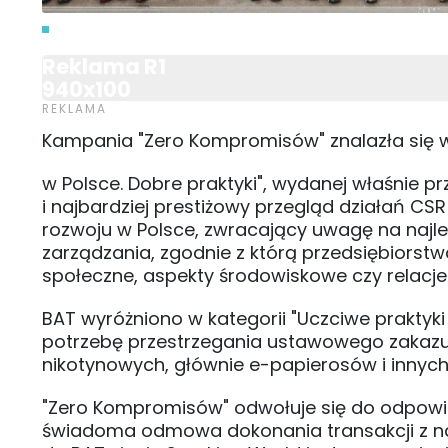
Reklama R1
940x100
Kampania "Zero Kompromisów" znalazła się w 
w Polsce. Dobre praktyki", wydanej właśnie p
i najbardziej prestiżowy przegląd działań C
rozwoju w Polsce, zwracający uwagę na najlep
zarządzania, zgodnie z którą przedsiębiorst
społeczne, aspekty środowiskowe czy relacje 
BAT wyróżniono w kategorii "Uczciwe prakty
potrzebę przestrzegania ustawowego zakazu 
nikotynowych, głównie e-papierosów i innych
"Zero Kompromisów" odwołuje się do odpowied
świadoma odmowa dokonania transakcji z nar