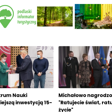
trum Nauki
Michałowo nagrodzo
ejszą inwestycją 15-
"Ratujecie świat, rat
życie"