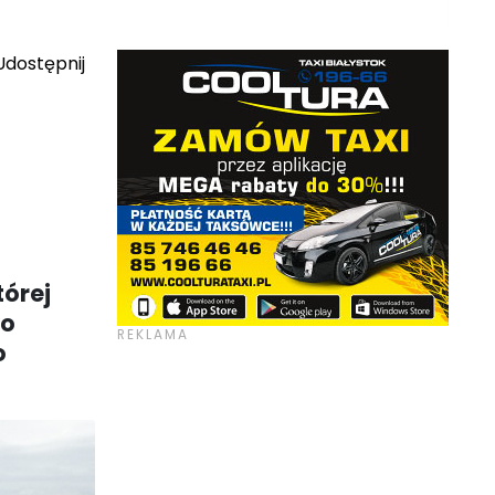
dostępnij
órej
wo
o