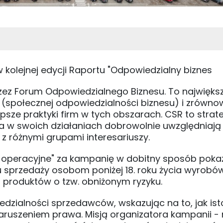
kolejnej edycji Raportu "Odpowiedzialny biznes
rzez Forum Odpowiedzialnego Biznesu. To najwięks
SR (społecznej odpowiedzialności biznesu) i zrów
sze praktyki firm w tych obszarach. CSR to strat
wa w swoich działaniach dobrowolnie uwzględniają 
z różnymi grupami interesariuszy.
ki operacyjne" za kampanię w dobitny sposób poka
sprzedaży osobom poniżej 18. roku życia wyrobó
 produktów o tzw. obniżonym ryzyku.
zialności sprzedawców, wskazując na to, jak isto
uszeniem prawa. Misją organizatora kampanii - 