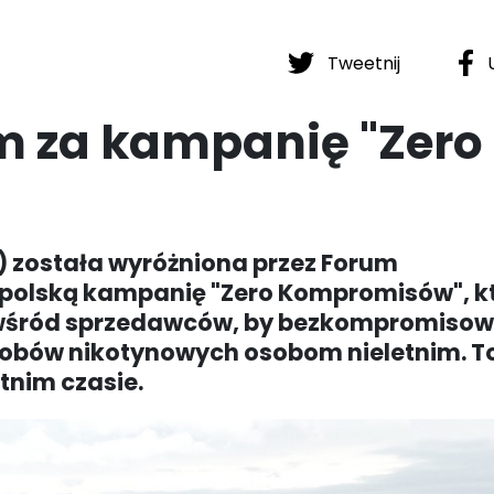
Tweetnij
U
m za kampanię "Zero
) została wyróżniona przez Forum
polską kampanię "Zero Kompromisów", kt
 wśród sprzedawców, by bezkompromiso
robów nikotynowych osobom nieletnim. T
tnim czasie.