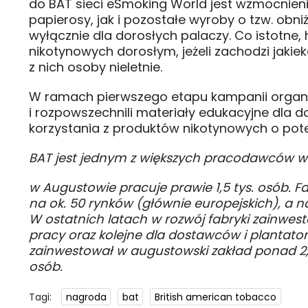
do BAT sieci eSmoking World jest wzmocnien
papierosy, jak i pozostałe wyroby o tzw. obn
wyłącznie dla dorosłych palaczy. Co istotne
nikotynowych dorosłym, jeżeli zachodzi jakie
z nich osoby nieletnie.
W ramach pierwszego etapu kampanii organiz
i rozpowszechnili materiały edukacyjne dla
korzystania z produktów nikotynowych o pote
BAT jest jednym z większych pracodawców w
w Augustowie pracuje prawie 1,5 tys. osób. F
na ok. 50 rynków (głównie europejskich), a na
W ostatnich latach w rozwój fabryki zainwe
pracy oraz kolejne dla dostawców i plantator
zainwestował w augustowski zakład ponad 2,5 
osób.
Tagi:
nagroda
bat
British american tobacco