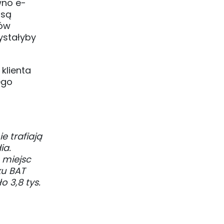
wno e-
 są
bów
ystałyby
klienta
ego
e trafiają
ia.
 miejsc
ku BAT
 3,8 tys.