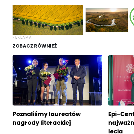
ZOBACZ RÓWNIEŻ
Poznaliśmy laureatów
Epi-Cen
nagrody literackiej
najważni
lecia