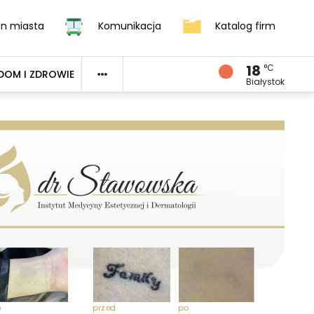
an miasta
Komunikacja
Katalog firm
18
°C
DOM I ZDROWIE
Białystok