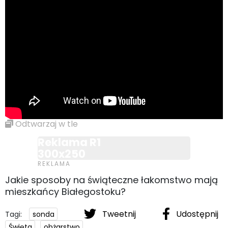
Odtwarzaj w tle
Reklama R1
300x250
Jakie sposoby na świąteczne łakomstwo mają
mieszkańcy Białegostoku?
Tweetnij
Udostępnij
Tagi:
sonda
Święta
obżarstwo