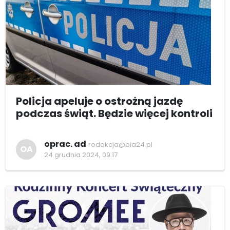
Policja apeluje o ostrożną jazdę
podczas świąt. Będzie więcej kontroli
oprac. ad
redakcja@bia24.pl
OA
24 grudnia 2024, 09:17