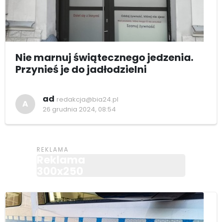
Nie marnuj świątecznego jedzenia.
Przynieś je do jadłodzielni
ad
redakcja@bia24.pl
A
26 grudnia 2024, 08:54
Reklama
300x250