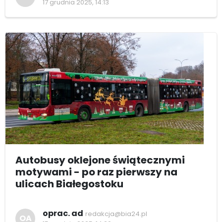
17 grudnia 2025, 14:13
Autobusy oklejone świątecznymi
motywami - po raz pierwszy na
ulicach Białegostoku
oprac. ad
redakcja@bia24.pl
OA