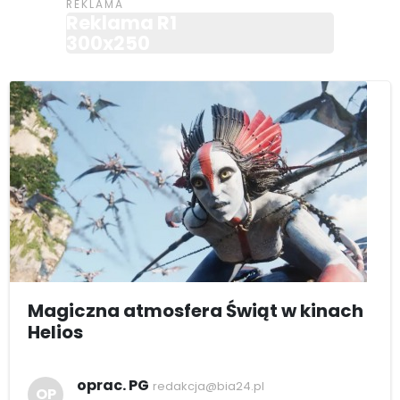
Reklama R1
300x250
Magiczna atmosfera Świąt w kinach
Helios
oprac. PG
redakcja@bia24.pl
OP