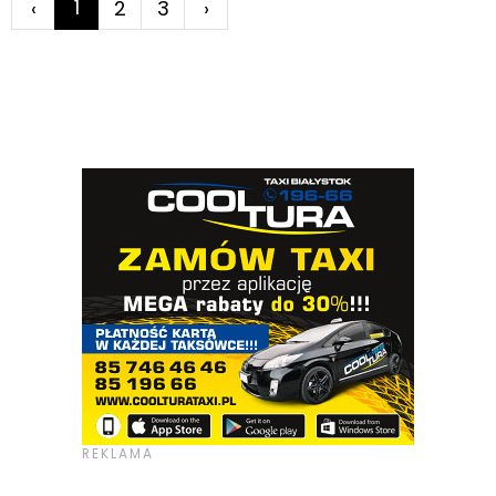
1
‹
2
3
›