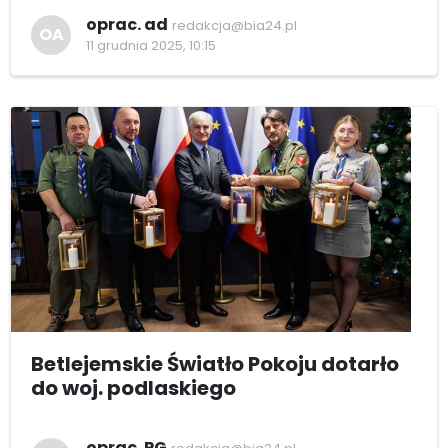
oprac. ad
redakcja@bia24.pl
OA
11 grudnia 2025, 10:15
Betlejemskie Światło Pokoju dotarło
do woj. podlaskiego
oprac. PG