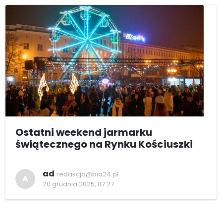
Ostatni weekend jarmarku
świątecznego na Rynku Kościuszki
ad
redakcja@bia24.pl
A
20 grudnia 2025, 07:27