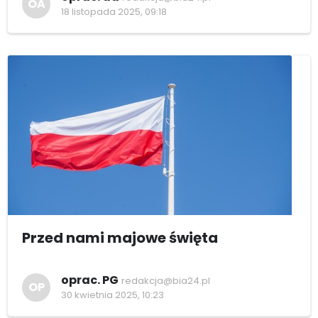
OA
18 listopada 2025, 09:18
Przed nami majowe święta
oprac. PG
redakcja@bia24.pl
OP
30 kwietnia 2025, 10:23