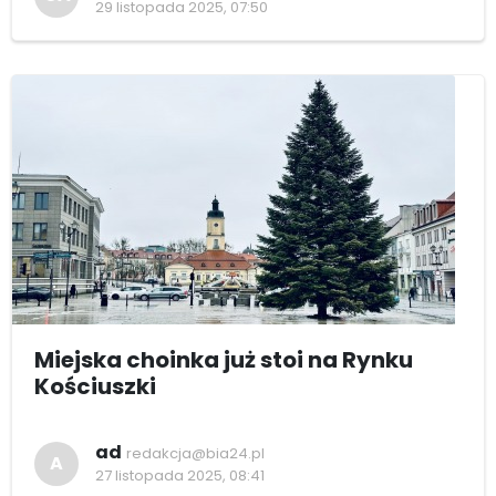
29 listopada 2025, 07:50
Miejska choinka już stoi na Rynku
Kościuszki
ad
redakcja@bia24.pl
A
27 listopada 2025, 08:41