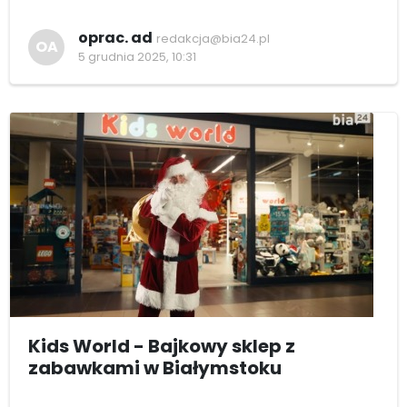
oprac. ad
redakcja@bia24.pl
OA
5 grudnia 2025, 10:31
Kids World - Bajkowy sklep z
zabawkami w Białymstoku