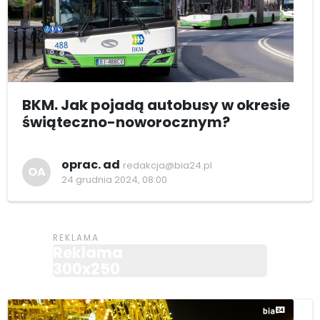
BKM. Jak pojadą autobusy w okresie
świąteczno-noworocznym?
oprac. ad
redakcja@bia24.pl
OA
24 grudnia 2024, 08:00
Reklama
300x250