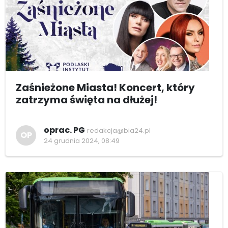
Zaśnieżone Miasta! Koncert, który
zatrzyma święta na dłużej!
oprac. PG
redakcja@bia24.pl
OP
24 grudnia 2024, 08:49