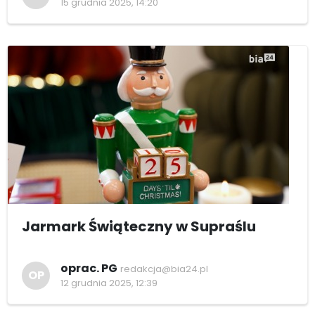
15 grudnia 2025, 14:20
Jarmark Świąteczny w Supraślu
oprac. PG
redakcja@bia24.pl
OP
12 grudnia 2025, 12:39