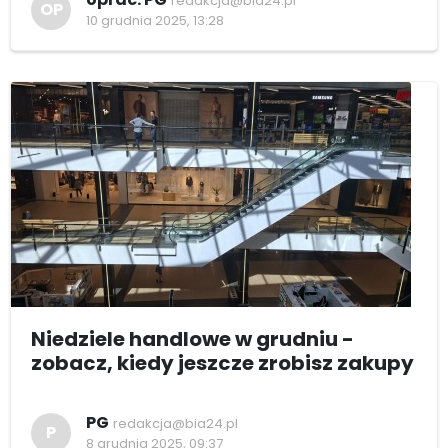
redakcja@bia24.pl
OP
10 grudnia 2025, 13:28
Niedziele handlowe w grudniu -
zobacz, kiedy jeszcze zrobisz zakupy
PG
redakcja@bia24.pl
P
8 grudnia 2025, 09:37