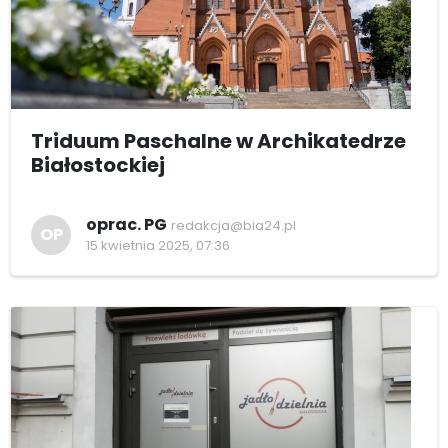
Triduum Paschalne w Archikatedrze
Białostockiej
oprac. PG
redakcja@bia24.pl
OP
15 kwietnia 2025, 07:36