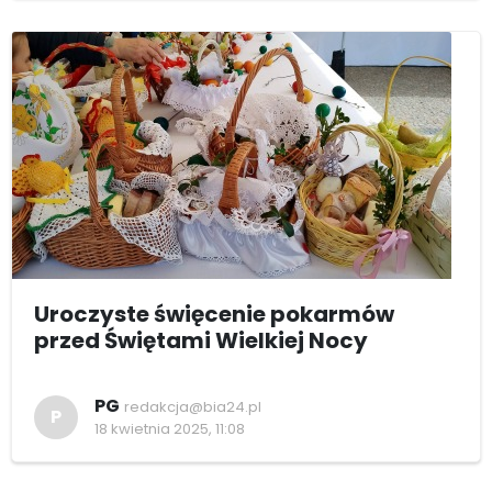
Uroczyste święcenie pokarmów
przed Świętami Wielkiej Nocy
PG
redakcja@bia24.pl
P
18 kwietnia 2025, 11:08