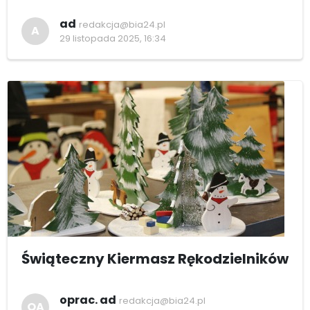
ad
redakcja@bia24.pl
A
29 listopada 2025, 16:34
Świąteczny Kiermasz Rękodzielników
oprac. ad
redakcja@bia24.pl
OA