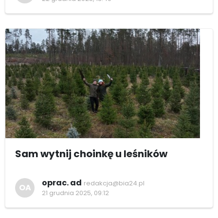
Sam wytnij choinkę u leśników
oprac. ad
redakcja@bia24.pl
OA
21 grudnia 2025, 09:12