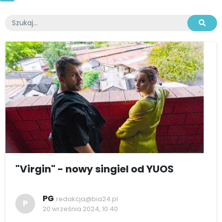
"Virgin" - nowy singiel od YUOS
PG
redakcja@bia24.pl
P
20 września 2024, 10:40