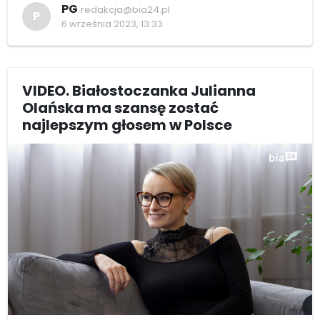
PG
redakcja@bia24.pl
P
6 września 2023, 13:33
VIDEO. Białostoczanka Julianna
Olańska ma szansę zostać
najlepszym głosem w Polsce