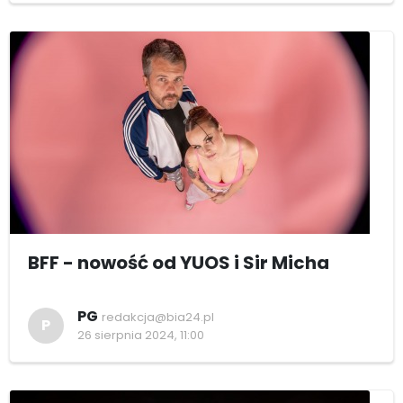
BFF - nowość od YUOS i Sir Micha
PG
redakcja@bia24.pl
P
26 sierpnia 2024, 11:00