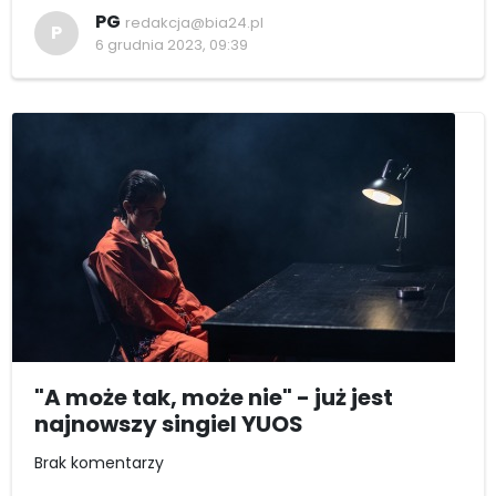
PG
redakcja@bia24.pl
P
6 grudnia 2023, 09:39
"A może tak, może nie" - już jest
najnowszy singiel YUOS
Brak komentarzy