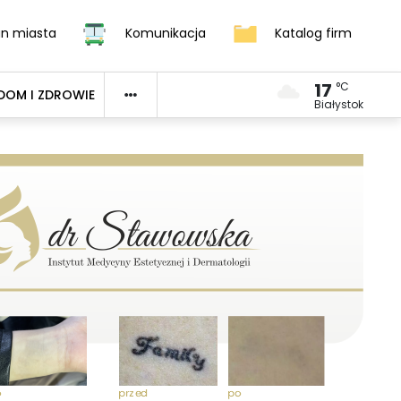
an miasta
Komunikacja
Katalog firm
17
°C
DOM I ZDROWIE
Białystok