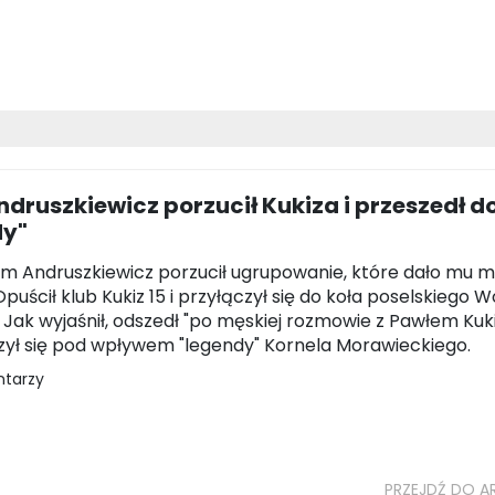
ndruszkiewicz porzucił Kukiza i przeszedł d
dy"
m Andruszkiewicz porzucił ugrupowanie, które dało mu 
Opuścił klub Kukiz 15 i przyłączył się do koła poselskiego W
i. Jak wyjaśnił, odszedł "po męskiej rozmowie z Pawłem Kuk
zył się pod wpływem "legendy" Kornela Morawieckiego.
ntarzy
PRZEJDŹ DO A