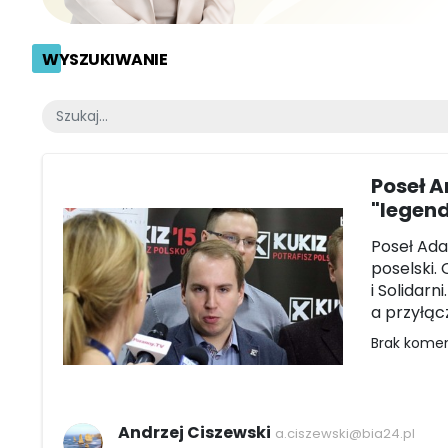
WYSZUKIWANIE
Poseł A
"legen
Poseł Ada
poselski. 
i Solidarn
a przyłąc
Brak kome
Andrzej Ciszewski
a.ciszewski@bia24.pl