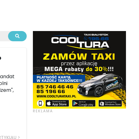
o
mandat
olni
izem",
RTYKUŁU