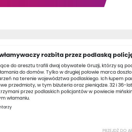
 włamywaczy rozbita przez podlaską policj
ące do aresztu trafili dwaj obywatele Gruzji, którzy są po
włamania do domów. Tylko w drugiej połowie marca doszło
arzeń na terenie województwa podlaskiego. Ich łupem pa
we przedmioty, w tym biżuteria oraz pieniądze. 32 i 36-la
atrzymani przez podlaskich policjantów w powiecie miński
ym włamaniu.
ntarzy
PRZEJDŹ DO A