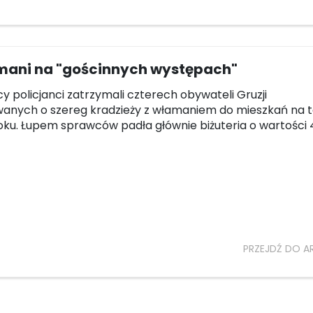
mani na "gościnnych występach"
cy policjanci zatrzymali czterech obywateli Gruzji
anych o szereg kradzieży z włamaniem do mieszkań na t
oku. Łupem sprawców padła głównie biżuteria o wartości 4
PRZEJDŹ DO A