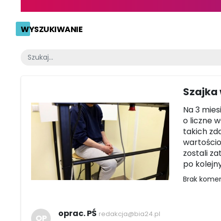
WYSZUKIWANIE
Szajka
Na 3 miesi
o liczne 
takich zd
wartościo
zostali z
po kolejn
Brak kome
oprac. PŚ
redakcja@bia24.pl
OP