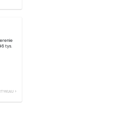
erenie
6 tys.
RTYKUŁU