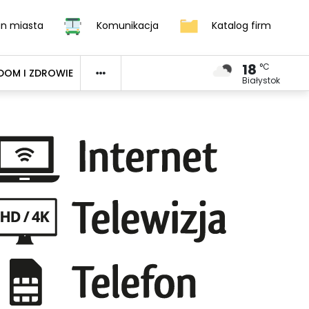
an miasta
Komunikacja
Katalog firm
18
°C
DOM I ZDROWIE
Białystok