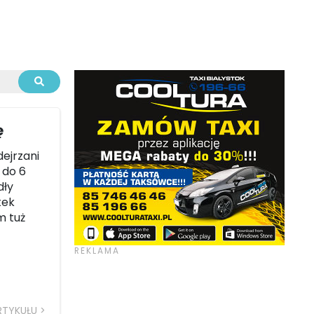
ę
dejrzani
 do 6
dły
tek
m tuż
RTYKUŁU