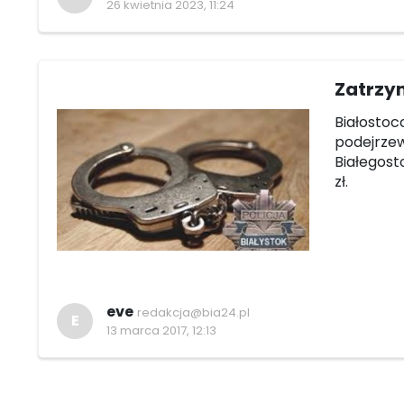
26 kwietnia 2023, 11:24
Zatrzy
Białostoc
podejrzew
Białegost
zł.
eve
redakcja@bia24.pl
E
13 marca 2017, 12:13