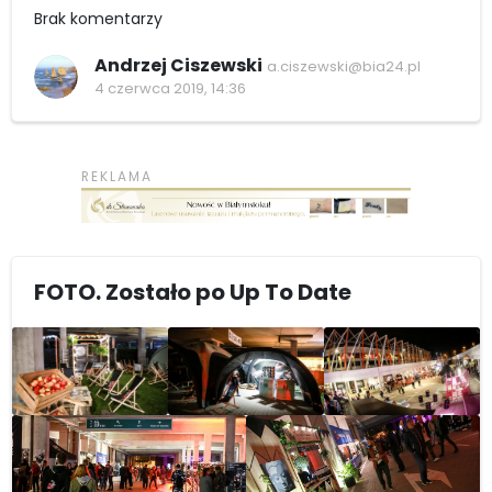
Brak komentarzy
Andrzej Ciszewski
a.ciszewski@bia24.pl
4 czerwca 2019, 14:36
FOTO. Zostało po Up To Date