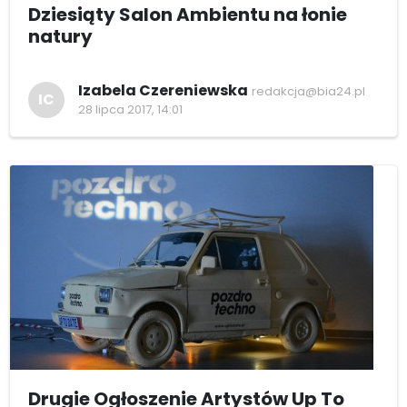
Dziesiąty Salon Ambientu na łonie
natury
Izabela Czereniewska
redakcja@bia24.pl
IC
28 lipca 2017, 14:01
Drugie Ogłoszenie Artystów Up To