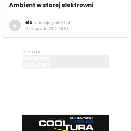
Ambient w starej elektrowni
els
redakcja@bia24.pl
E
13 listopada 2016, 09:03
Reklama
300x250