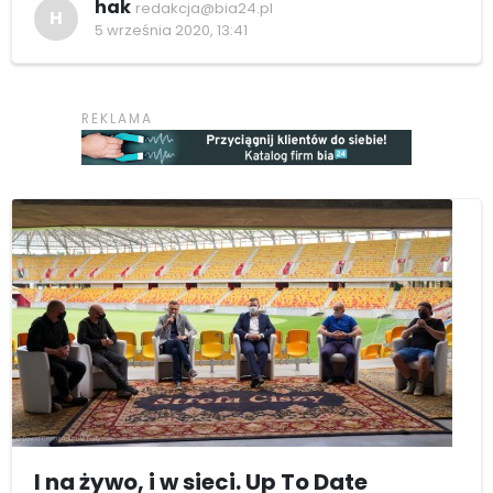
hak
redakcja@bia24.pl
H
5 września 2020, 13:41
I na żywo, i w sieci. Up To Date