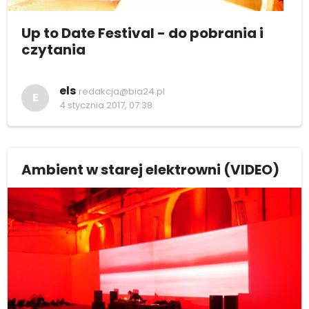
Up to Date Festival - do pobrania i
czytania
els
redakcja@bia24.pl
E
4 stycznia 2017, 07:38
Ambient w starej elektrowni (VIDEO)