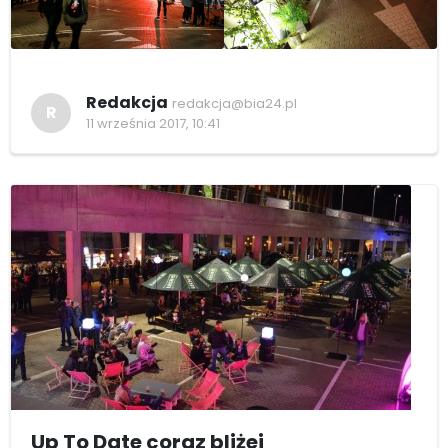
Redakcja
redakcja@bia24.pl
R
11 września 2017, 10:41
Up To Date coraz bliżej