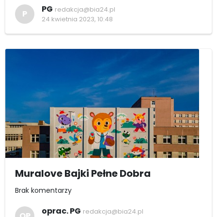
PG
redakcja@bia24.pl
P
24 kwietnia 2023, 10:48
Muralove Bajki Pełne Dobra
Brak komentarzy
oprac. PG
redakcja@bia24.pl
OP