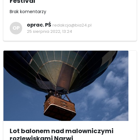
Festival
Brak komentarzy
oprac. PŚ
redakcja@bia24.pl
OP
25 sierpnia 2022, 13:24
Lot balonem nad malowniczymi
rozlewiskami Narwi