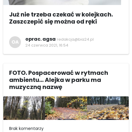
Już nie trzeba czekać w kolejkach.
Zaszczepić się można od ręki
oprac. agsa
redakcja@bia24.pl
OA
24 czerwca 2021, 16:54
FOTO. Pospacerować w rytmach
ambientu... Alejka w parku ma
muzyczną nazwę
Brak komentarzy