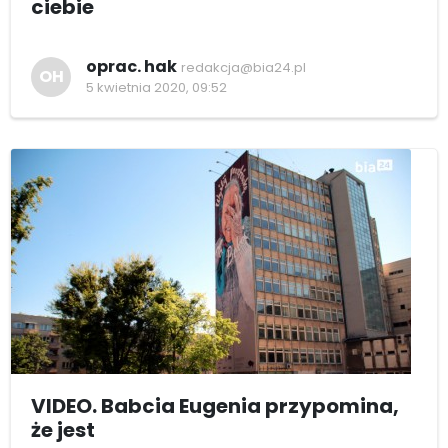
ciebie
oprac. hak
redakcja@bia24.pl
OH
5 kwietnia 2020, 09:52
VIDEO. Babcia Eugenia przypomina,
że jest