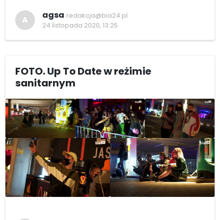
agsa
redakcja@bia24.pl
A
24 listopada 2020, 13:25
FOTO. Up To Date w reżimie
sanitarnym