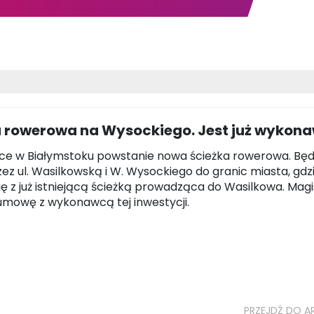
a rowerowa na Wysockiego. Jest już wykon
ce w Białymstoku powstanie nowa ścieżka rowerowa. Będ
zez ul. Wasilkowską i W. Wysockiego do granic miasta, gdz
ię z już istniejącą ścieżką prowadząca do Wasilkowa. Magi
umowę z wykonawcą tej inwestycji.
PRZEJDŹ DO A