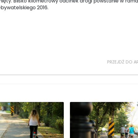
nięty. Blisko kilometrowy odcinek drogi powstanie w ram
bywatelskiego 2016.
PRZEJDŹ DO A