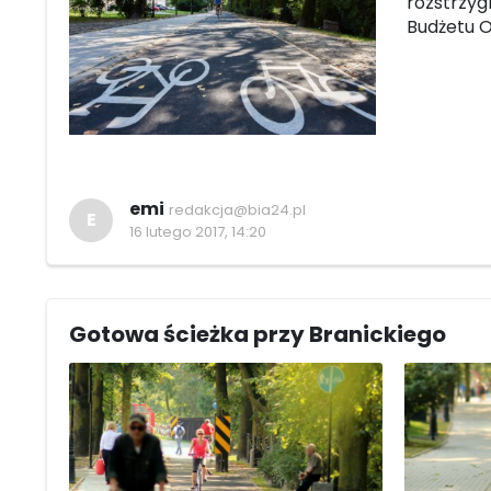
rozstrzyg
Budżetu O
emi
redakcja@bia24.pl
E
16 lutego 2017, 14:20
Gotowa ścieżka przy Branickiego