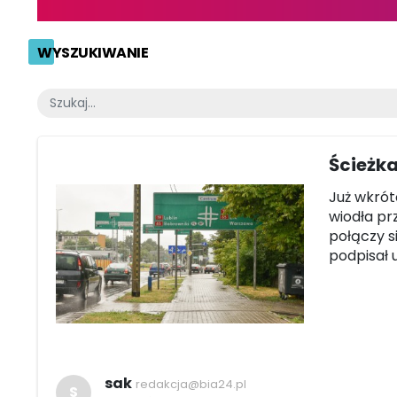
WYSZUKIWANIE
Ścieżk
Już wkrót
wiodła pr
połączy s
podpisał 
sak
redakcja@bia24.pl
S