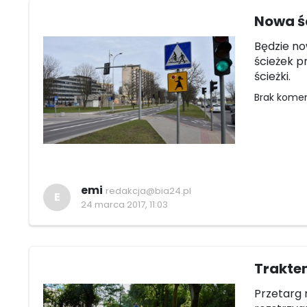
Nowa ś
Będzie no
ścieżek p
ścieżki.
Brak kome
emi
redakcja@bia24.pl
E
24 marca 2017, 11:03
Trakte
Przetarg