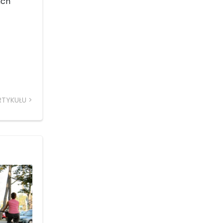
ach
RTYKUŁU