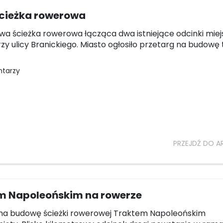
cieżka rowerowa
wa ścieżka rowerowa łącząca dwa istniejące odcinki miej
rzy ulicy Branickiego. Miasto ogłosiło przetarg na budowę 
ntarzy
PRZEJDŹ DO A
m Napoleońskim na rowerze
 na budowę ścieżki rowerowej Traktem Napoleońskim