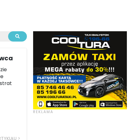
awca
zie
ie
strat
RTYKUŁU