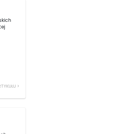
skich
tej
RTYKUŁU