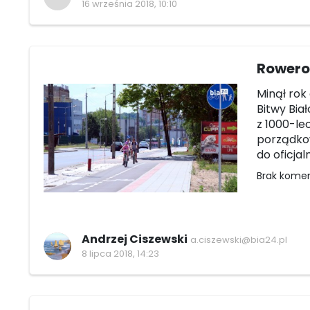
16 września 2018, 10:10
Rowerow
Minął rok
Bitwy Biał
z 1000-le
porządkow
do oficja
Brak kome
Andrzej Ciszewski
a.ciszewski@bia24.pl
8 lipca 2018, 14:23