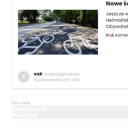
Nowe ś
Jeszcze w
Hetmański
Obywatels
Brak kome
sak
redakcja@bia24.pl
S
13 października 2017, 09:11
Reklama R1
940x100