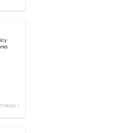
icy
ania
RTYKUŁU