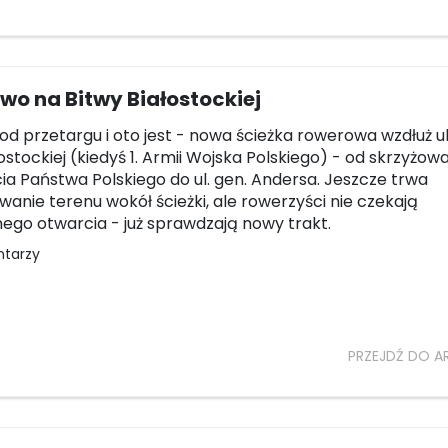
o na Bitwy Białostockiej
 od przetargu i oto jest - nowa ścieżka rowerowa wzdłuż ul
ostockiej (kiedyś 1. Armii Wojska Polskiego) - od skrzyżow
cia Państwa Polskiego do ul. gen. Andersa. Jeszcze trwa
anie terenu wokół ścieżki, ale rowerzyści nie czekają
lnego otwarcia - już sprawdzają nowy trakt.
ntarzy
PRZEJDŹ DO A