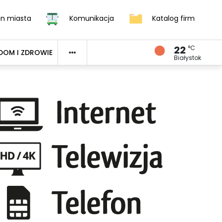
an miasta
Komunikacja
Katalog firm
22
°C
DOM I ZDROWIE
Białystok