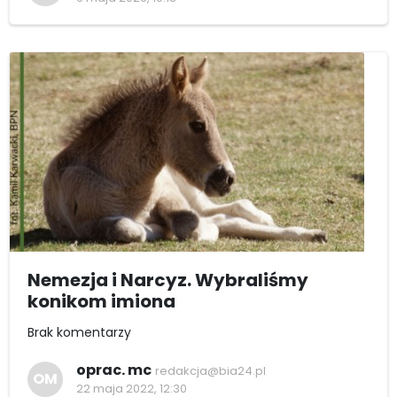
Nemezja i Narcyz. Wybraliśmy
konikom imiona
Brak komentarzy
oprac. mc
redakcja@bia24.pl
OM
22 maja 2022, 12:30