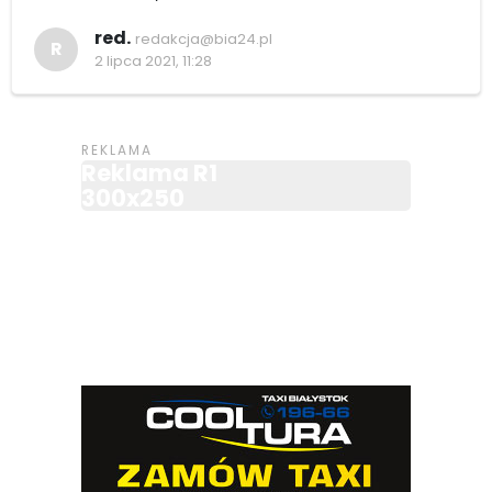
red.
redakcja@bia24.pl
R
2 lipca 2021, 11:28
Reklama R1
300x250