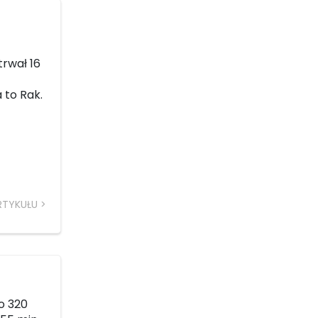
trwał 16
 to Rak.
RTYKUŁU
ło 320