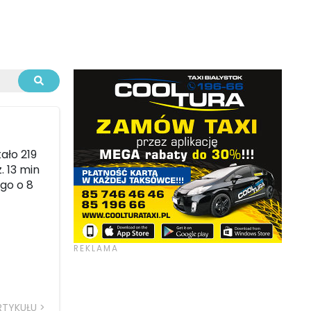
ało 219
. 13 min
ego o 8
RTYKUŁU