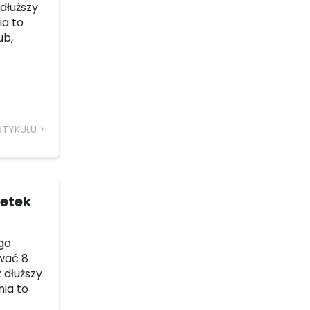
 dłuższy
ia to
ub,
RTYKUŁU
metek
ego
rwać 8
z dłuższy
nia to