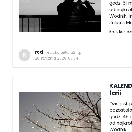
godz. 51 m
od najkró
Wodnik. I
Julian i Ma
Brak kome
red.
redakcja@bia24.pl
R
28 stycznia 2020, 07:34
KALENDA
ferii
Dziś jest 
pozostało 
godz. 48 m
od najkró
Wodnik.