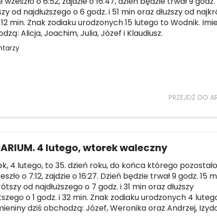
e wzeszło o 6:52, zajdzie o 16:47, dzień będzie trwał 9 godz
tszy od najdłuższego o 6 godz. i 51 min oraz dłuższy od najk
i 12 min. Znak zodiaku urodzonych 15 lutego to Wodnik. Imi
dzą: Alicja, Joachim, Julia, Józef i Klaudiusz.
ntarzy
PRZEJDŹ DO A
ARIUM. 4 lutego, wtorek waleczny
k, 4 lutego, to 35. dzień roku, do końca którego pozostało 
szło o 7:12, zajdzie o 16:27. Dzień będzie trwał 9 godz. 15 m
rótszy od najdłuższego o 7 godz. i 31 min oraz dłuższy
tszego o 1 godz. i 32 min. Znak zodiaku urodzonych 4 luteg
mieniny dziś obchodzą: Józef, Weronika oraz Andrzej, Izyd