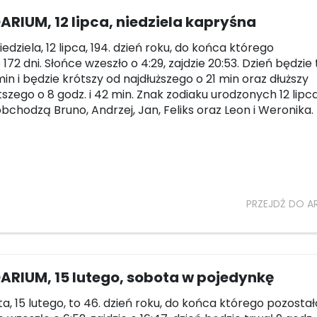
RIUM, 12 lipca, niedziela kapryśna
niedziela, 12 lipca, 194. dzień roku, do końca którego
172 dni. Słońce wzeszło o 4:29, zajdzie 20:53. Dzień będzie 
in i będzie krótszy od najdłuższego o 21 min oraz dłuższy
szego o 8 godz. i 42 min. Znak zodiaku urodzonych 12 lipca
obchodzą Bruno, Andrzej, Jan, Feliks oraz Leon i Weronika.
PRZEJDŹ DO A
ARIUM, 15 lutego, sobota w pojedynkę
ta, 15 lutego, to 46. dzień roku, do końca którego pozosta