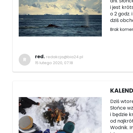
dni. Słońc
i jest kró
o 2 godz. 
dziś obcho
Brak kome
red.
redakcja@bia24.pl
R
15 lutego 2020, 07:18
KALEND
Dziś wtore
Słońce wze
i będzie k
od najkró
Wodnik. I