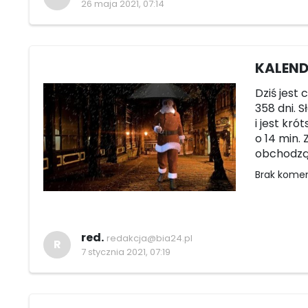
26 maja 2021, 07:14
KALENDA
Dziś jest 
358 dni. S
i jest kró
o 14 min.
obchodzą: 
Brak kome
red.
redakcja@bia24.pl
R
7 stycznia 2021, 07:19