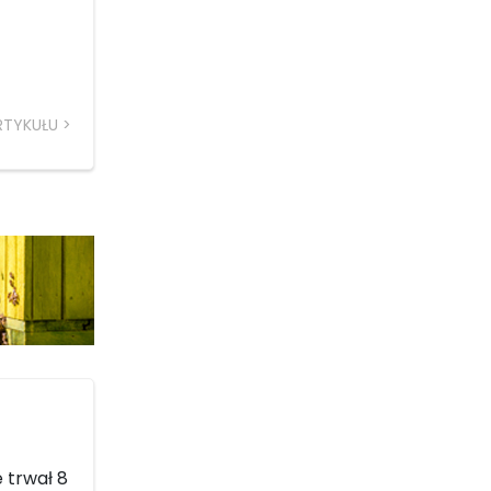
RTYKUŁU
e trwał 8