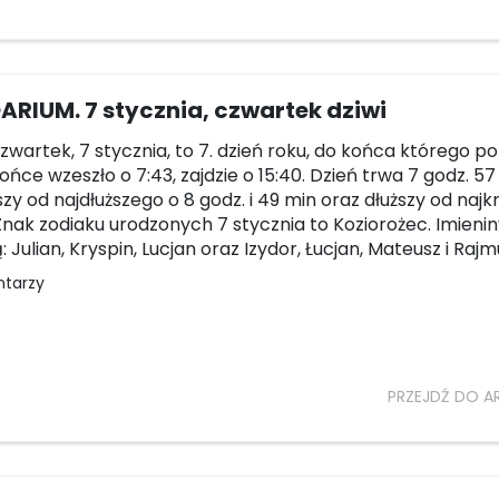
RIUM. 7 stycznia, czwartek dziwi
czwartek, 7 stycznia, to 7. dzień roku, do końca którego p
łońce wzeszło o 7:43, zajdzie o 15:40. Dzień trwa 7 godz. 57
tszy od najdłuższego o 8 godz. i 49 min oraz dłuższy od naj
 Znak zodiaku urodzonych 7 stycznia to Koziorożec. Imienin
Julian, Kryspin, Lucjan oraz Izydor, Łucjan, Mateusz i Rajm
ntarzy
PRZEJDŹ DO A