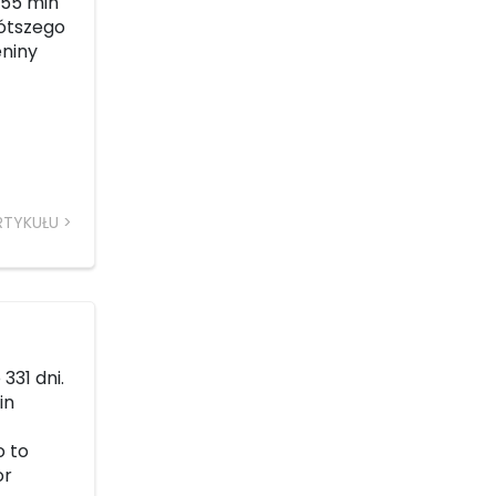
. 55 min
rótszego
eniny
RTYKUŁU
331 dni.
in
o to
or