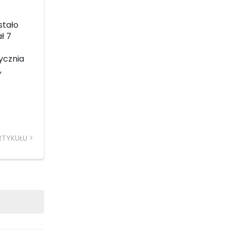
stało
ł 7
ycznia
,
RTYKUŁU