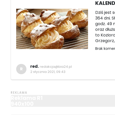
KALEND
Dziś jest 
364 dni. S
godz. 49 m
oraz dłuż
to Kozior
Grzegorz,
Brak kome
red.
redakcja@bia24.pl
R
2 stycznia 2021, 09:43
Reklama R1
940x100