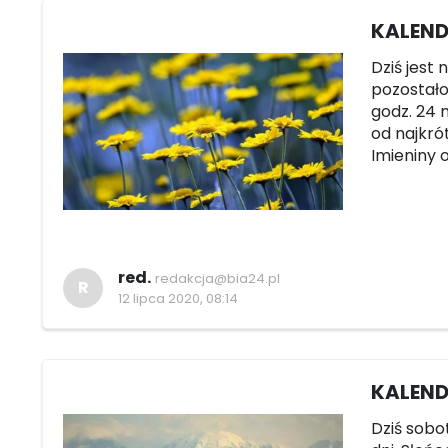
KALENDA
Dziś jest 
pozostało 
godz. 24 m
od najkrót
Imieniny 
red.
redakcja@bia24.pl
R
12 lipca 2020, 08:14
KALEND
Dziś sobo