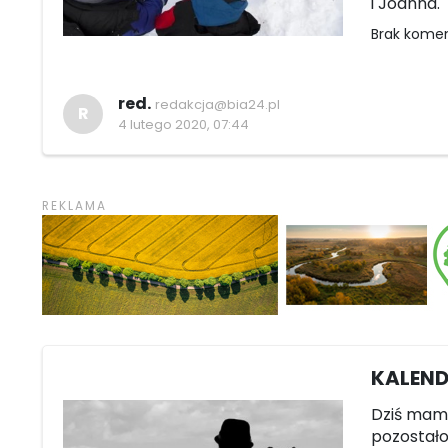
i Joanna.
Brak kome
red.
redakcja@bia24.pl
R
4 lutego 2020, 07:44
KALENDA
Dziś mamy
pozostało 