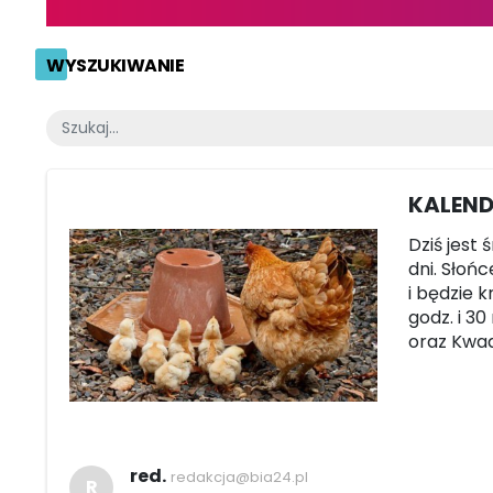
WYSZUKIWANIE
KALEND
Dziś jest 
dni. Słońc
i będzie 
godz. i 30
oraz Kwad
red.
redakcja@bia24.pl
R