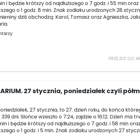
in i będzie krótszy od najdłuższego o 7 godz. i 55 min oraz
tszego o 1 godz. 8 min. Znak zodiaku urodzonych 28 styczn
mieniny dziś obchodzą: Karol, Tomasz oraz Agnieszka, Jak
ria.
ntarzy
PRZEJDŹ DO A
RIUM. 27 stycznia, poniedziałek czyli pół
poniedziałek, 27 stycznia, to 27. dzień roku, do końca któr
339 dni. Słońce wzeszło o 7:24, zajdzie o 16:12. Dzień ma t
in i będzie krótszy od najdłuższego o 7 godz. i 58 min ora
tszego o 1 godz. i 5 min. Znak zodiaku urodzonych 27 stycz