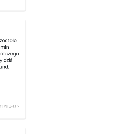
ozostało
 min
krótszego
y dziś
und.
RTYKUŁU