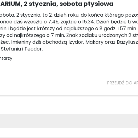
ARIUM, 2 stycznia, sobota ptysiowa
sobota, 2 stycznia, to 2. dzień roku, do końca którego pozo
łońce dziś wzeszło o 7:45, zajdzie o 15:34. Dzień będzie trwa
in i będzie jest krótszy od najdłuższego o 8 godz. i 57 min
szy od najkrótszego o 7 min. Znak zodiaku urodzonych 2 st
ożec. Imieniny dziś obchodzą Izydor, Makary oraz Bazyliusz
 Stefania i Teodor.
ntarzy
PRZEJDŹ DO A