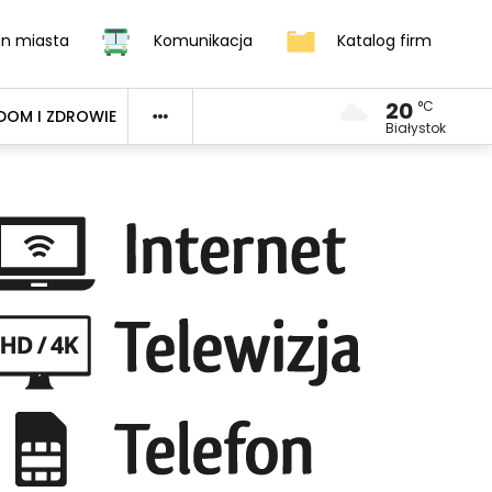
an miasta
Komunikacja
Katalog firm
20
°C
DOM I ZDROWIE
Białystok