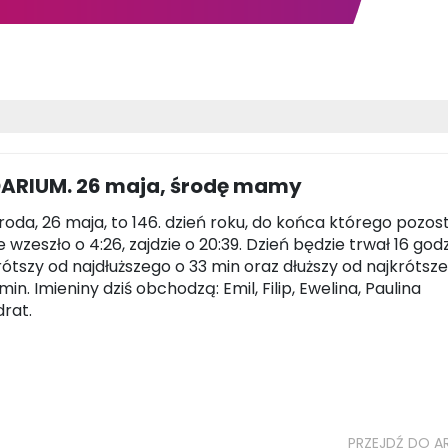
ARIUM. 26 maja, środę mamy
środa, 26 maja, to 146. dzień roku, do końca którego pozost
e wzeszło o 4:26, zajdzie o 20:39. Dzień będzie trwał 16 godz
krótszy od najdłuższego o 33 min oraz dłuższy od najkrótsz
 min. Imieniny dziś obchodzą: Emil, Filip, Ewelina, Paulina
rat.
PRZEJDŹ DO A