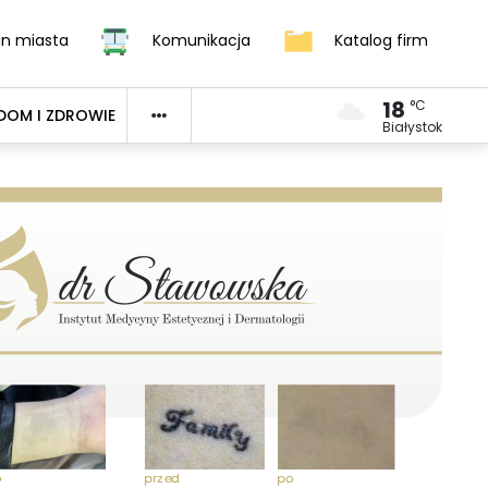
an miasta
Komunikacja
Katalog firm
18
°C
DOM I ZDROWIE
Białystok