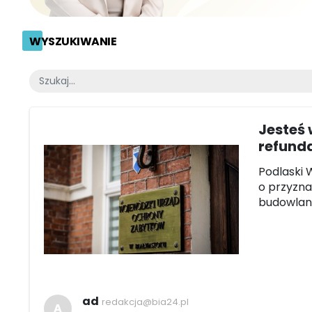
WYSZUKIWANIE
Jesteś
refund
Podlaski 
o przyzna
budowlane
ad
redakcja@bia24.pl
A