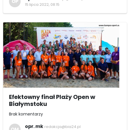
OP
15 lipca 2022, 08:15
Efektowny finał Plaży Open w
Białymstoku
Brak komentarzy
opr. mk
redakcja@bia24.pl
OM