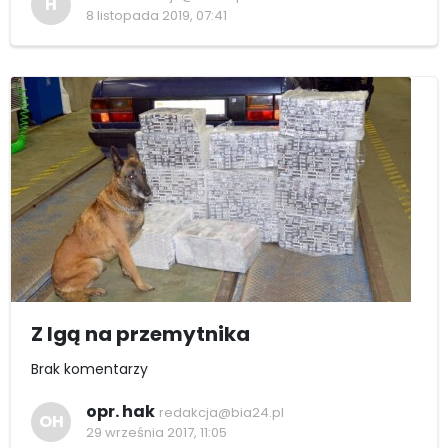
H
8 listopada 2019, 07:41
Z Igą na przemytnika
Brak komentarzy
opr. hak
redakcja@bia24.pl
OH
29 września 2017, 11:05